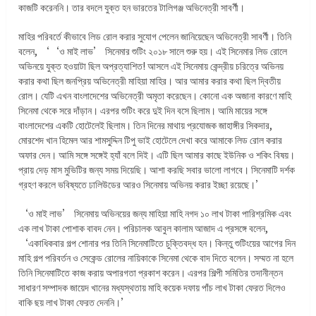
কাজটি করেননি। তার বদলে যুক্ত হন ভারতের টালিগঞ্জ অভিনেত্রী সাবর্ণী।
মাহির পরিবর্তে কীভাবে লিড রোল করার সুযোগ পেলেন জানিয়েছেন অভিনেত্রী সাবর্ণী। তিনি
বলেন, ‘‘ও মাই লাভ’ সিনেমার শুটিং ২০১৮ সালে শুরু হয়। এই সিনেমার লিড রোলে
অভিনয়ে যুক্ত হওয়াটা ছিল অপ্রত্যাশিত! আসলে এই সিনেমায় কেন্দ্রীয় চরিত্রে অভিনয়
করার কথা ছিল জনপ্রিয় অভিনেত্রী মাহিয়া মাহির। আর আমার করার কথা ছিল দ্বিতীয়
রোল। যেটি এখন বাংলাদেশের অভিনেত্রী অমৃতা করেছেন। কোনো এক অজানা কারণে মাহি
সিনেমা থেকে সরে দাঁড়ান। এরপর শুটিং করে দুই দিন বসে ছিলাম। আমি মায়ের সঙ্গে
বাংলাদেশের একটি হোটেলেই ছিলাম। তিন দিনের মাথায় প্রযোজক জাহাঙ্গীর সিকদার,
মোরশেদ খান হিমেল আর শামসু্দ্দিন টিপু ভাই হোটেলে দেখা করে আমাকে লিড রোল করার
অফার দেন। আমি সঙ্গে সঙ্গেই হ্যাঁ বলে দিই। এটি ছিল আমার কাছে ইউনিক ও শকিং বিষয়।
প্রায় দেড় মাস মুভিটির জন্য সময় দিয়েছি। আশা করছি সবার ভালো লাগবে। সিনেমাটি দর্শক
গ্রহণ করলে ভবিষ্যতে ঢালিউডের আরও সিনেমায় অভিনয় করার ইচ্ছা রয়েছে।’
‘ও মাই লাভ’ সিনেমায় অভিনয়ের জন্য মাহিয়া মাহি নগদ ১০ লাখ টাকা পারিশ্রমিক এবং
এক লাখ টাকা পোশাক বাবদ নেন। পরিচালক আবুল কালাম আজাদ এ প্রসঙ্গে বলেন,
‘একাধিকবার গল্প শোনার পর তিনি সিনেমাটিতে চুক্তিবদ্ধ হন। কিন্তু শুটিংয়ের আগের দিন
মাহি গল্প পরিবর্তন ও সেকেন্ড রোলের নায়িকাকে সিনেমা থেকে বাদ দিতে বলেন। সম্মত না হলে
তিনি সিনেমাটিতে কাজ করায় অপারগতা প্রকাশ করেন। এরপর শিল্পী সমিতির তদানীন্তন
সাধারণ সম্পাদক জায়েদ খানের মধ্যস্থতায় মাহি কয়েক দফায় পাঁচ লাখ টাকা ফেরত দিলেও
বাকি ছয় লাখ টাকা ফেরত দেননি।’