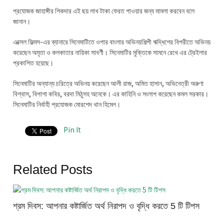
প্রযোজক জাহাঙ্গীর শিকদার এই ছয় লাখ টাকা ফেরত পাওয়ার জন্য মামলা করবেন বলে
জানান।
এক্সেল ফিল্মস-এর ব্যানারে সিনেমাটিতে ওপার বাংলার অভিনয়শিল্পী ঋদ্ধিশের বিপরীতে অভিনয়
করেছেন অমৃতা ও কলকাতার নায়িকা সাবর্ণী। সিনেমাটির মুক্তিকে সামনে রেখে এর ট্রেইলার
প্রকাশিত হয়েছে।
সিনেমাটির অন্যান্য চরিত্রে অভিনয় করেছেন আলী রাজ, অমিত হাসান, অভিনেত্রী অরুণা
বিশ্বাস, বিপাশা কবির, বরদা মিঠুসহ অনেকে। এর কাহিনি ও সংলাপ করেছেন কমল সরকার।
সিনেমাটির নির্বাহী প্রযোজক মোরশেদ খান হিমেল।
Pin It
Related Posts
শ্রম দিবস: আপনার কষ্টার্জিত অর্থ নিরাপদ ও বৃদ্ধি করতে 5 টি টিপস