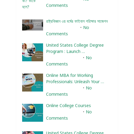
Comments
রাষ্ট্রবিজ্ঞান ৩য় বর্ষের ফাইনাল পরিক্ষার সাজেশন
January 22, 2024
No
Comments
United States College Degree
Program : Launch …
February 10, 2025
No
Comments
Online MBA for Working
Professionals: Unleash Your …
February 10, 2025
No
Comments
Online College Courses
February 10, 2025
No
Comments
United States College Degree