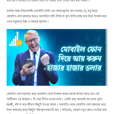
করে মাসে মিনিমাম ১০ হাজার থেকে ৩০ হাজার টাকা পযর্ন্ত আয় করা সম্ভব।
বর্তমান সময় টেকনোলজি এতোটাই ফাস্ট এবং অ্যাডভান্সড হতে চলেছে যে, শুধু মাত্র
মোবাইল ফোন ব্যবহার করেও অনলাইনে পার্ট-টাইম বা ফুল-টাইম কাজ করে টাকা ইনকাম করা
এখন শুধুমাত্র ইচ্ছ ও সময়ের ব্যাপার।
মোবাইল ফোন ব্যবহার করে অনলাইন থেকে ইনকাম করার অনেক উপায় আছে তবে এই
আর্টিকেল এর মাধ্যমে ২ টি সেরা টিপস দেওয়া হলো। একটা কথা অবশ্যই মনে রাখা খুবই
জরুরী, কষ্ট না করে জীবনে কিছুই পাওয়া যায়না। অনলাইন থেকে মোবাইল ফোন ব্যবহার করে
টাকা কমানোর জন্য কিছুটা পরিশ্রম করতেই হবে। যাইহোক, তাহলে চলুন জেনে নেওইয়া যাক