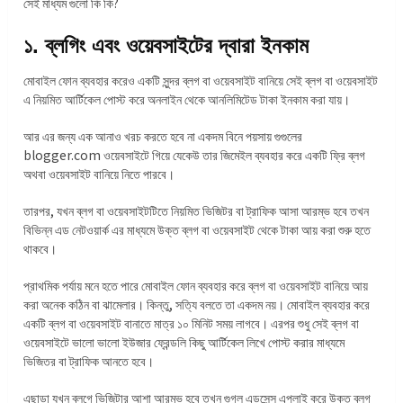
সেই মাধ্যম গুলো কি কি?
১. ব্লগিং এবং ওয়েবসাইটের দ্বারা ইনকাম
মোবাইল ফোন ব্যবহার করেও একটি সুন্দর ব্লগ বা ওয়েবসাইট বানিয়ে সেই ব্লগ বা ওয়েবসাইট
এ নিয়মিত আর্টিকেল পোস্ট করে অনলাইন থেকে আনলিমিটেড টাকা ইনকাম করা যায়।
আর এর জন্য এক আনাও খরচ করতে হবে না একদম বিনে পয়সায় গুগুলের
blogger.com ওয়েবসাইটে গিয়ে যেকেউ তার জিমেইল ব্যবহার করে একটি ফ্রি ব্লগ
অথবা ওয়েবসাইট বানিয়ে নিতে পারবে।
তারপর, যখন ব্লগ বা ওয়েবসাইটটিতে নিয়মিত ভিজিটর বা ট্রাফিক আসা আরম্ভ হবে তখন
বিভিন্ন এড নেটওয়ার্ক এর মাধ্যমে উক্ত ব্লগ বা ওয়েবসাইট থেকে টাকা আয় করা শুরু হতে
থাকবে।
প্রাথমিক পর্যায় মনে হতে পারে মোবাইল ফোন ব্যবহার করে ব্লগ বা ওয়েবসাইট বানিয়ে আয়
করা অনেক কঠিন বা ঝামেলার। কিন্তু, সত্যি বলতে তা একদম নয়। মোবাইল ব্যবহার করে
একটি ব্লগ বা ওয়েবসাইট বানাতে মাত্র ১০ মিনিট সময় লাগবে। এরপর শুধু সেই ব্লগ বা
ওয়েবসাইটে ভালো ভালো ইউজার ফ্রেন্ডলি কিছু আর্টিকেল লিখে পোস্ট করার মাধ্যমে
ভিজিতর বা ট্রাফিক আনতে হবে।
এছাড়া যখন ব্লগে ভিজিটার আশা আরম্ভ হবে তখন গুগল এডসেন্স এপ্লাই করে উক্ত ব্লগ