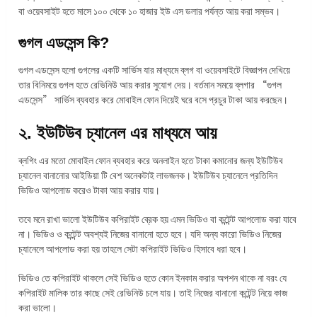
বা ওয়েবসাইট হতে মাসে ১০০ থেকে ১০ হাজার ইউ এস ডলার পর্যন্ত আয় করা সম্ভব।
গুগল এডসেন্স কি?
গুগল এডসেন্স হলো গুগলের একটি সার্ভিস যার মাধ্যমে ব্লগ বা ওয়েবসাইটে বিজ্ঞাপন দেখিয়ে
তার বিনিময়ে গুগল হতে রেভিনিউ আয় করার সুযোগ দেয়। বর্তমান সময়ে ব্লগার “গুগল
এডসেন্স” সার্ভিস ব্যবহার করে মোবাইল ফোন দিয়েই ঘরে বসে প্রচুর টাকা আয় করছেন।
২. ইউটিউব চ্যানেল এর মাধ্যমে আয়
ব্লগিং এর মতো মোবাইল ফোন ব্যবহার করে অনলাইন হতে টাকা কমানোর জন্য ইউটিউব
চ্যানেল বানানোর আইডিয়া টি বেশ অনেকটাই লাভজনক। ইউটিউব চ্যানেলে প্রতিদিন
ভিডিও আপলোড করেও টাকা আয় করার যায়।
তবে মনে রাখা ভালো ইউটিউব কপিরাইট ব্রেক হয় এমন ভিডিও বা কন্টেন্ট আপলোড করা যাবে
না। ভিডিও ও কন্টেন্ট অবশ্যই নিজের বানানো হতে হবে। যদি অন্য কারো ভিডিও নিজের
চ্যানেলে আপলোড করা হয় তাহলে সেটা কপিরাইট ভিডিও হিসাবে ধরা হবে।
ভিডিও তে কপিরাইট থাকলে সেই ভিডিও হতে কোন ইনকাম করার অপশন থাকে না বরং যে
কপিরাইট মালিক তার কাছে সেই রেভিনিউ চলে যায়। তাই নিজের বানানো কন্টেন্ট নিয়ে কাজ
করা ভালো।