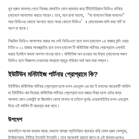
খুব দ্রুত সাফল্য পেতে নিজের মোবাইল ফোন ব্যবহার করে টিউটোরিয়াল ভিডিও বানিয়ে
চ্যানেলে আপলোড করতে পারেন। তবে, মনে রাখা ভালো, “যা বানাবেন নিজে বানাবেন”
আর ভিডিওর কোনো অংশতে যাতে অন্য কোনো ভিডিও’র কোনোরকম কপি করা পার্ট বা
অংশ না থাকে।
নিয়মিত ভিডিও আপলোড করার পর সেই ভিডিওতে হতে যখন চ্যানেলে ০৪ হাজার ঘন্টা ওয়াচ
টাইম ও ০১ হাজার সাবস্ক্রাইব হবে তখন চ্যানেল টি মনিটাইজ পার্টনার প্রোগ্রামে এপ্লাই
করার ইমেইল অথবা অপশন পাওয়া যাবে। মনিটাইজ অন হওয়ার পর উক্ত চ্যানেলের সকল
ভিডিও হতে বিজ্ঞাপন দেখানোর মাধ্যমে প্রচুর পরিমান অর্থ আয় করা সম্ভব।
ইউটিউব মনিটাইজ পার্টনার প্রোগ্রামে কি?
ইউটিউব মনিটাইজ পার্টনার প্রোগ্রাম হলো গুগল এডসেন্স এর মত ই গুগলের আরেকটি সার্ভিস
যা ইউটিউব নাম দিয়েছে মনিটাইজ পার্টনার প্রোগ্রাম তবে মজার বিষয় হলো এটার জন্য
আলাদা কোন একাউন্ট বা জিমেইল খোলা লাগবে না চাইলে পূর্বের ওয়েবসাইটের গুগল এডসেন্স
দিয়ে এই সার্ভিস টি ব্যবহার করা যাবে।
উপদেশ
অনলাইনে অনেক মাধ্যম আছে যেগুলো আমরা প্রতিনিয়ত ব্যবহার করি যেমন ধরুন ফেসবুক,
ইন্সট্রাগ্রাম, টুইটার ইত্যাদি ইত্যাদি। তবে অনেকেই হয়তো জানে না এই মাধ্যম গুলোও