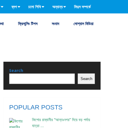
ব্লগ
চলো শিখি
অন্যান্য
মিদুল সম্পর্কে
কথা
ফ্রিলান্সিং টিপস
সংবাদ
সোশ্যাল মিডিয়া
Search
Search
POPULAR POSTS
কিশোর রাব্বানীর “আন্তঃনগর” দিয়ে বড় পর্দায়
যাত্রা …