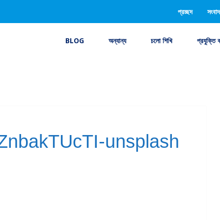
প্রচ্ছদ
সংবাদ
BLOG
অন্যান্য
চলো শিখি
প্রযুক্তি 
-tZnbakTUcTI-unsplash