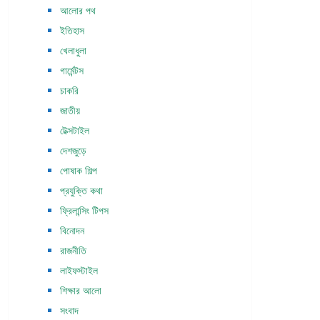
আলোর পথ
ইতিহাস
খেলাধুলা
গার্মেন্টস
চাকরি
জাতীয়
টেক্সটাইল
দেশজুড়ে
পোষাক শিল্প
প্রযুক্তি কথা
ফ্রিলান্সিং টিপস
বিনোদন
রাজনীতি
লাইফস্টাইল
শিক্ষার আলো
সংবাদ