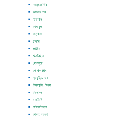
আন্তজার্তিক
আলোর পথ
ইতিহাস
খেলাধুলা
গার্মেন্টস
চাকরি
জাতীয়
টেক্সটাইল
দেশজুড়ে
পোষাক শিল্প
প্রযুক্তি কথা
ফ্রিলান্সিং টিপস
বিনোদন
রাজনীতি
লাইফস্টাইল
শিক্ষার আলো