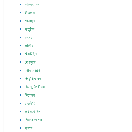
আলোর পথ
ইতিহাস
খেলাধুলা
গার্মেন্টস
চাকরি
জাতীয়
টেক্সটাইল
দেশজুড়ে
পোষাক শিল্প
প্রযুক্তি কথা
ফ্রিলান্সিং টিপস
বিনোদন
রাজনীতি
লাইফস্টাইল
শিক্ষার আলো
সংবাদ