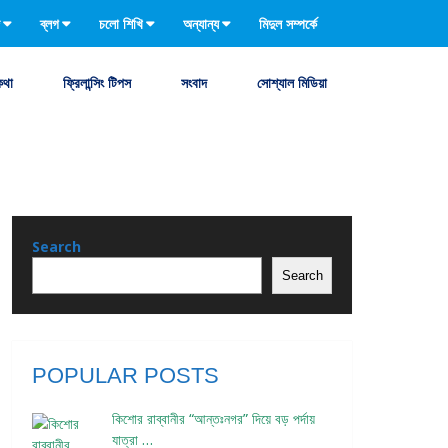
ব্লগ
চলো শিখি
অন্যান্য
মিদুল সম্পর্কে
কথা
ফ্রিলান্সিং টিপস
সংবাদ
সোশ্যাল মিডিয়া
Search
Search
POPULAR POSTS
কিশোর রাব্বানীর “আন্তঃনগর” দিয়ে বড় পর্দায়
যাত্রা …