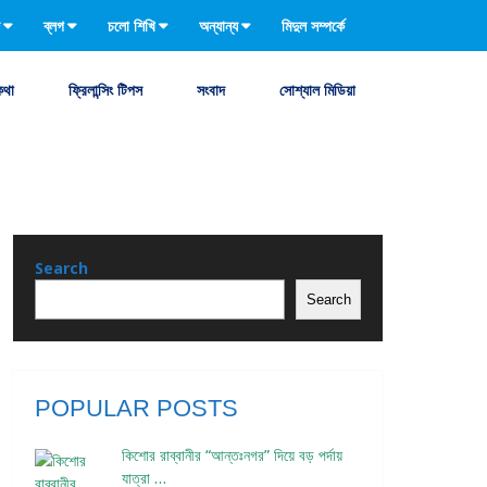
ব্লগ
চলো শিখি
অন্যান্য
মিদুল সম্পর্কে
কথা
ফ্রিলান্সিং টিপস
সংবাদ
সোশ্যাল মিডিয়া
Search
Search
POPULAR POSTS
কিশোর রাব্বানীর “আন্তঃনগর” দিয়ে বড় পর্দায়
যাত্রা …