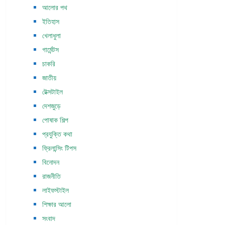
আলোর পথ
ইতিহাস
খেলাধুলা
গার্মেন্টস
চাকরি
জাতীয়
টেক্সটাইল
দেশজুড়ে
পোষাক শিল্প
প্রযুক্তি কথা
ফ্রিলান্সিং টিপস
বিনোদন
রাজনীতি
লাইফস্টাইল
শিক্ষার আলো
সংবাদ