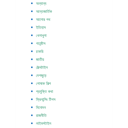
অন্যান্য
আন্তজার্তিক
আলোর পথ
ইতিহাস
খেলাধুলা
গার্মেন্টস
চাকরি
জাতীয়
টেক্সটাইল
দেশজুড়ে
পোষাক শিল্প
প্রযুক্তি কথা
ফ্রিলান্সিং টিপস
বিনোদন
রাজনীতি
লাইফস্টাইল