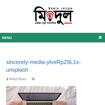
MENU
sincerely-media-ylveRpZ8L1s-
unsplash
Midul Khan