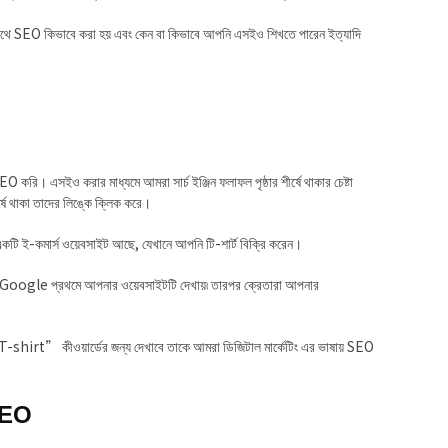
থে SEO কিভাবে করা হয় এবং কেন বা কিভাবে আপনি এসইও শিখতে পারেন ইত্যাদি
 করি। এসইও করার মাধ্যমে আমরা সার্চ ইঞ্জিন ফলাফল পৃষ্ঠার শীর্ষে থাকার চেষ্টা
্ষে থাকা তাদের লিঙ্কে ক্লিক করে।
কটি ই-কমার্স ওয়েবসাইট আছে, যেখানে আপনি টি-শার্ট বিক্রি করেন।
ে Google প্রথমে আপনার ওয়েবসাইটটি দেখায়৷ তারপর ক্রেতারা আপনার
-shirt” কীওয়ার্ডের জন্য দেখাবে তাকে আমরা ডিজিটাল মার্কেটিং এর ভাষায় SEO
 SEO