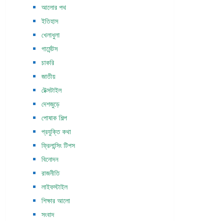
আলোর পথ
ইতিহাস
খেলাধুলা
গার্মেন্টস
চাকরি
জাতীয়
টেক্সটাইল
দেশজুড়ে
পোষাক শিল্প
প্রযুক্তি কথা
ফ্রিলান্সিং টিপস
বিনোদন
রাজনীতি
লাইফস্টাইল
শিক্ষার আলো
সংবাদ