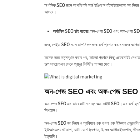
অর্গানিক
SEO
মানে আপনি যদি সার্চ ইঞ্জিন অপটিমাইজেশনের সব নিয়ম
আসবে।
অর্গানিক SEO দুই ধরনের:
অন-পেজ
SEO
এবং অফ-পেজ
SE
এবং, পেইড
SEO
মানে আপনি গুগলকে অর্থ প্রদান করবেন এবং আপনার প
অনেক সময় অনুসন্ধান করার পর, আমরা প্রথমে কিছু ওয়েবসাইট দেখত
অল্প সময়ে গুগল থেকে প্রচুর ভিজিটর পাওয়া যেত।
অন-পেজ SEO এবং অফ-পেজ SEO
অন-পেজ
SEO
এর আরেকটি নাম হল অন-সাইট
SEO
। এর অর্থ হল 
লিখছেন।
অন-পেজ
SEO
হল নিয়ম ও প্রবিধান এবং গুগল এবং ইউজার ফ্রেন্ডল
ইউআরএল সেটআপ, মেটা-ডেসক্রিপশন, ইমেজ অপ্টিমাইজেশান, কীওয়ার্ড
ইত্যাদি।