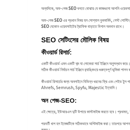
অন্যদিকে, অফ-পেজ
SEO
বলতে বোঝায় যে কাজগুলো আপনি ওয়েবসাইট
অফ-পেজ
SEO
এর প্রধান বিষয় হল সোশ্যাল বুকমার্কিং, গেস্ট পোস্
SEO
যেকোন ওয়েবসাইটের ট্রাফিক বাড়াতে বিশাল অবদান রাখে।
SEO
সেটিংসের মৌলিক বিষয়
কীওয়ার্ড রিসার্চ:
একটি কীওয়ার্ড এমন একটি শব্দ যা লোকেরা সার্চ ইঞ্জিনে অনুসন্ধান করে। ক
সঠিক কীওয়ার্ড নির্বাচন সার্চ ইঞ্জিনে র‌্যাঙ্কিংয়ে গুরুত্বপূর্ণ ভূমিকা পাল
কীওয়ার্ড রিসার্চের জন্য অনলাইনে বিভিন্ন ধরনের ফ্রি এবং প
Ahrefs, Semrush, Spyfu, Majestic ইত্যাদি।
অন পেজ-SEO:
এই ক্ষেত্রে, ইউআরএল দুটি উপায়ে কাস্টমাইজ করতে হবে। প্রথমত, U
পরবর্তী ধাপ হল ইমেজটিকে সঠিকভাবে অপ্টিমাইজ করা। তারপরে আপনার ন
করুন।