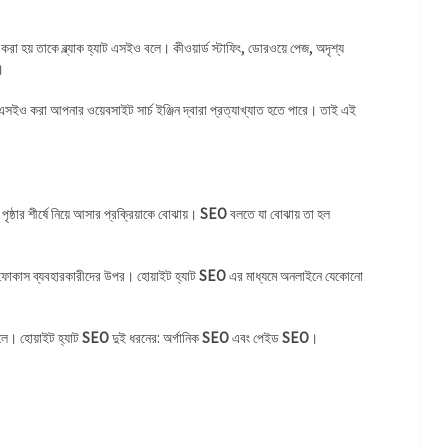
O করা হয় তাকে ব্ল্যাক হ্যাট এসইও বলে। কীওয়ার্ড স্টাফিং, ডোরওয়ে পেজ, অদৃশ্য
।
ও করা আপনার ওয়েবসাইট সার্চ ইঞ্জিন দ্বারা প্রত্যাখ্যাত হতে পারে। তাই এই
ৃষ্ঠার শীর্ষে নিয়ে আসার প্রক্রিয়াকে বোঝায়।
SEO
বলতে যা বোঝায় তা হল
ফোকাস ব্যবহারকারীদের উপর। হোয়াইট হ্যাট
SEO
এর মাধ্যমে অনলাইনে যেকোনো
চলে। হোয়াইট হ্যাট
SEO
দুই ধরনের: অর্গানিক
SEO
এবং পেইড
SEO
।