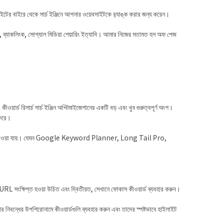
ের বাইরে থেকে সার্চ ইঞ্জিনে আপনার ওয়েবসাইটকে র‌্যাঙ্ক করার জন্য করেন।
টিং, ব্যাকলিংক, সোশ্যাল মিডিয়া শেয়ারিং ইত্যাদি। আমার নিজের মতামত হল অফ পেজ
ীওয়ার্ড রিসার্চ সার্চ ইঞ্জিন অপ্টিমাইজেশানের একটি বড় এবং খুব গুরুত্বপূর্ণ অংশ।
ন করে।
েইড টুল পাওয়া যায়। যেমন Google Keyword Planner, Long Tail Pro,
RL সংক্ষিপ্ত হওয়া উচিত এবং দ্বিতীয়ত, সেখানে ফোকাস কীওয়ার্ড ব্যবহার করুন।
িবন্ধের উপশিরোনামে কীওয়ার্ডগুলি ব্যবহার করুন এবং তাদের স্পষ্টভাবে হাইলাইট