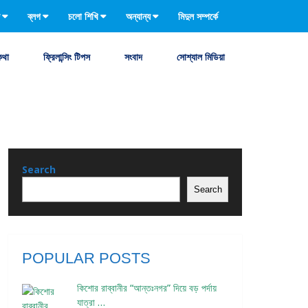
ব্লগ
চলো শিখি
অন্যান্য
মিদুল সম্পর্কে
কথা
ফ্রিলান্সিং টিপস
সংবাদ
সোশ্যাল মিডিয়া
Search
Search
POPULAR POSTS
কিশোর রাব্বানীর “আন্তঃনগর” দিয়ে বড় পর্দায়
যাত্রা …