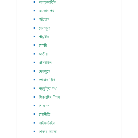
আন্তজার্তিক
আলোর পথ
ইতিহাস
খেলাধুলা
গার্মেন্টস
চাকরি
জাতীয়
টেক্সটাইল
দেশজুড়ে
পোষাক শিল্প
প্রযুক্তি কথা
ফ্রিলান্সিং টিপস
বিনোদন
রাজনীতি
লাইফস্টাইল
শিক্ষার আলো