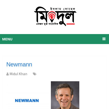
MENU
Newmann
Midul Khan