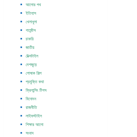
আলোর পথ
ইতিহাস
খেলাধুলা
গার্মেন্টস
চাকরি
জাতীয়
টেক্সটাইল
দেশজুড়ে
পোষাক শিল্প
প্রযুক্তি কথা
ফ্রিলান্সিং টিপস
বিনোদন
রাজনীতি
লাইফস্টাইল
শিক্ষার আলো
সংবাদ