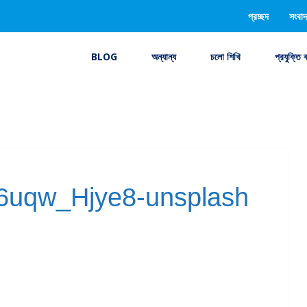
প্রচ্ছদ
সংবাদ
BLOG
অন্যান্য
চলো শিখি
প্রযুক্তি 
6uqw_Hjye8-unsplash