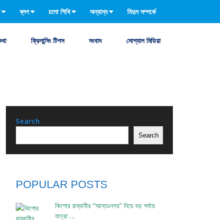
ব্লগ
চলো শিখি
অন্যান্য
মিদুল সম্পর্কে
কথা
ফ্রিলান্সিং টিপস
সংবাদ
সোশ্যাল মিডিয়া
Search
Search
POPULAR POSTS
কিশোর রাব্বানীর “আন্তঃনগর” দিয়ে বড় পর্দায়
যাত্রা …