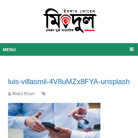
MENU
luis-villasmil-4V8uMZx8FYA-unsplash
Midul Khan