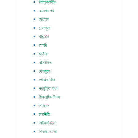
আন্তজার্তিক
আলোর পথ
ইতিহাস
খেলাধুলা
গার্মেন্টস
চাকরি
জাতীয়
টেক্সটাইল
দেশজুড়ে
পোষাক শিল্প
প্রযুক্তি কথা
ফ্রিলান্সিং টিপস
বিনোদন
রাজনীতি
লাইফস্টাইল
শিক্ষার আলো