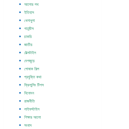
আলোর পথ
ইতিহাস
খেলাধুলা
গার্মেন্টস
চাকরি
জাতীয়
টেক্সটাইল
দেশজুড়ে
পোষাক শিল্প
প্রযুক্তি কথা
ফ্রিলান্সিং টিপস
বিনোদন
রাজনীতি
লাইফস্টাইল
শিক্ষার আলো
সংবাদ