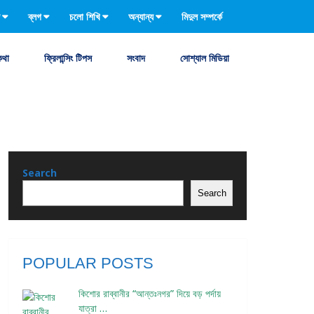
ব্লগ
চলো শিখি
অন্যান্য
মিদুল সম্পর্কে
কথা
ফ্রিলান্সিং টিপস
সংবাদ
সোশ্যাল মিডিয়া
Search
Search
POPULAR POSTS
কিশোর রাব্বানীর “আন্তঃনগর” দিয়ে বড় পর্দায়
যাত্রা …