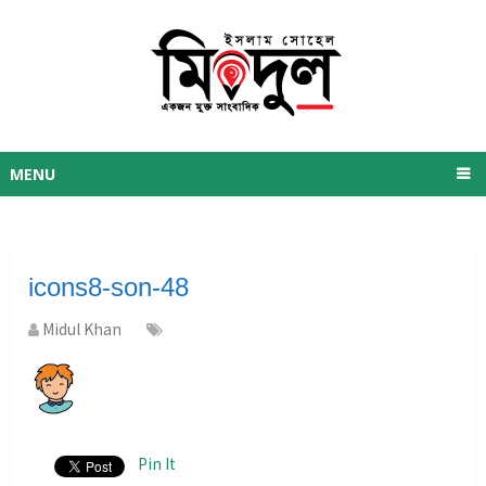
MENU
icons8-son-48
Midul Khan
Pin It