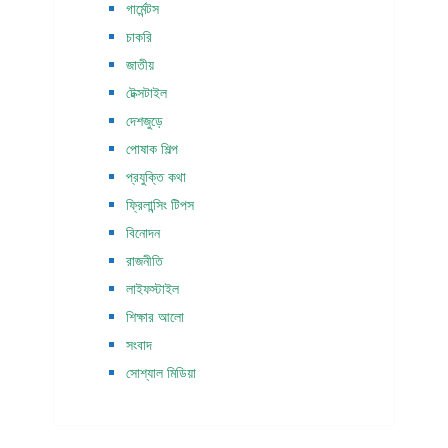
গার্মেন্টস
চাকরি
জাতীয়
টেক্সটাইল
দেশজুড়ে
পোষাক শিল্প
প্রযুক্তি কথা
ফ্রিলান্সিং টিপস
বিনোদন
রাজনীতি
লাইফস্টাইল
শিক্ষার আলো
সংবাদ
সোশ্যাল মিডিয়া