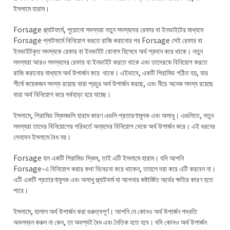
ইসলামে হারাম।
Forsage প্ল্যাটফর্মে, পুরোনো সদস্যরা নতুন সদস্যদের রেফার বা ইনভাইটের মাধ্যমে
Forsage প্লাটফর্মে বিনিয়োগ করতে রাজি করানোর পর Forsage সেই রেফার বা
ইনভাইটকৃত সদস্যকে রেফার বা ইনভাইট বোনাস হিসেবে অর্থ প্রদান করে থাকে। নতুন
সদস্যরা আরও সদস্যদের রেফার বা ইনভাইট করতে থাকে এবং তাদেরকে বিনিয়োগ করতে
রাজি করানোর মাধ্যমে অর্থ উপার্জন করে থাকে। এইভাবে, একটি পিরামিড গঠিত হয়, যার
শীর্ষে কয়েকজন সদস্য রয়েছে যারা প্রচুর অর্থ উপার্জন করছে, এবং নীচে অনেক সদস্য রয়েছে
যারা অর্থ বিনিয়োগ করে সর্বহাড়া হয়ে যাচ্ছে।
ইসলামে, পিরামিড স্কিমগুলি হারাম কারণ এগুলি প্রতারণামূলক এবং অসাধু। এগুলিতে, নতুন
সদস্যরা তাদের বিনিয়োগের পরিবর্তে অন্যদের বিনিয়োগ থেকে অর্থ উপার্জন করে। এই ধরনের
লেনদেন ইসলামে বৈধ নয়।
Forsage হল একটি পিরামিড স্কিম, তাই এটি ইসলামে হারাম। যদি আপনি
Forsage-এ বিনিয়োগ করার কথা বিবেচনা করে থাকেন, তাহলে দয়া করে এটি করবেন না।
এটি একটি প্রতারণামূলক এবং অসাধু প্ল্যাটফর্ম যা আপনার কষ্টার্জিত অর্থের ক্ষতির কারণ হতে
পারে।
ইসলামে, হালাল অর্থ উপার্জন করা গুরুত্বপূর্ণ। আপনি যে কোনও অর্থ উপার্জন পদ্ধতি
অবলম্বন করুন না কেন, তা অবশ্যই বৈধ এবং নৈতিক হতে হবে। যদি কোনও অর্থ উপার্জন