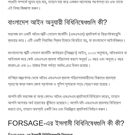
পদ্ধতি সম্পর্কে সন্দেহ হয়ে যায়, তাহলে দয়া করে একজন আলেমের শরণাপন্ন হন এবং তাকে
এই বিষয় জিজ্ঞাসা করুন।
বাংলাদেশ আইন অনুযায়ী বিধিনিষেধগুলি কী?
ফরসেজ হল একটি অবৈধ মাল্টি-লেভেল মার্কেটিং (এমএলএম) প্ল্যাটফর্ম যা ক্রিপ্টোকারেন্সি
ব্যবহার করে। এটি একটি পিরামিড স্কিম হিসাবে বিবেচিত হয়, যা বাংলাদেশে আইনবিরুদ্ধ।
বাংলাদেশের মাল্টি-লেভেল মার্কেটিং কার্যক্রম (নিয়ন্ত্রণ) আইন, ২০১৩ অনুসারে, অবৈধভাবে বা
আইনভঙ্গ করে কেউ এমএলএম ব্যবসা পরিচালনা করলে অনূর্ধ্ব ১০ বছর এবং অনূন্য ৫ বছর
কারাদণ্ড এবং ৫০ হাজার টাকা পর্যন্ত অর্থদণ্ডের বিধান রয়েছে।
বাণিজ্য মন্ত্রণালয় থেকে অবৈধ এমএলএম ব্যবসা পরিচালনাকারীদের বিরুদ্ধে ব্যবস্থা
গ্রহণের জন্য সকল জেলা প্রশাসক ও পুলিশ সুপারকে পত্র প্রেরণ করা হয়েছে।
আপনি যদি ফরসেজ বা অন্য কোনও অবৈধ এমএলএম প্ল্যাটফর্মে বিনিয়োগ করেন, তাহলে
আপনি আপনার অর্থ হারানোর ঝুঁকিতে রয়েছেন। আপনি যদি এমএলএম ব্যবসায় বিনিয়োগ
করতে চান, তাহলে অবশ্যই একটি বৈধ এবং নিয়ন্ত্রিত প্ল্যাটফর্ম নির্বাচন করুন।
FORSAGE-এর ইসলামী বিধিনিষেধগুলি কী কী?
Forsage-এর ইসলামী বিধিনিষেধগুলি নিম্নরূপ: