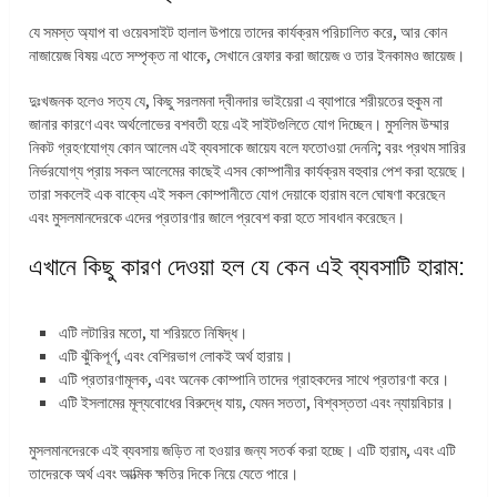
যে সমস্ত অ্যাপ বা ওয়েবসাইট হালাল উপায়ে তাদের কার্যক্রম পরিচালিত করে, আর কোন
নাজায়েজ বিষয় এতে সম্পৃক্ত না থাকে, সেখানে রেফার করা জায়েজ ও তার ইনকামও জায়েজ।
দুঃখজনক হলেও সত্য যে, কিছু সরলমনা দ্বীনদার ভাইয়েরা এ ব্যাপারে শরীয়তের হুকুম না
জানার কারণে এবং অর্থলোভের বশবতী হয়ে এই সাইটগুলিতে যোগ দিচ্ছেন। মুসলিম উম্মার
নিকট গ্রহণযোগ্য কোন আলেম এই ব্যবসাকে জায়েয বলে ফতোওয়া দেননি; বরং প্রথম সারির
নির্ভরযোগ্য প্রায় সকল আলেমের কাছেই এসব কোম্পানীর কার্যক্রম বহুবার পেশ করা হয়েছে।
তারা সকলেই এক বাক্যে এই সকল কোম্পানীতে যোগ দেয়াকে হারাম বলে ঘোষণা করেছেন
এবং মুসলমানদেরকে এদের প্রতারণার জালে প্রবেশ করা হতে সাবধান করেছেন।
এখানে কিছু কারণ দেওয়া হল যে কেন এই ব্যবসাটি হারাম:
এটি লটারির মতো, যা শরিয়তে নিষিদ্ধ।
এটি ঝুঁকিপূর্ণ, এবং বেশিরভাগ লোকই অর্থ হারায়।
এটি প্রতারণামূলক, এবং অনেক কোম্পানি তাদের গ্রাহকদের সাথে প্রতারণা করে।
এটি ইসলামের মূল্যবোধের বিরুদ্ধে যায়, যেমন সততা, বিশ্বস্ততা এবং ন্যায়বিচার।
মুসলমানদেরকে এই ব্যবসায় জড়িত না হওয়ার জন্য সতর্ক করা হচ্ছে। এটি হারাম, এবং এটি
তাদেরকে অর্থ এবং আত্মিক ক্ষতির দিকে নিয়ে যেতে পারে।