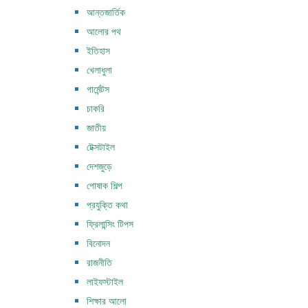
আন্তজার্তিক
আলোর পথ
ইতিহাস
খেলাধুলা
গার্মেন্টস
চাকরি
জাতীয়
টেক্সটাইল
দেশজুড়ে
পোষাক শিল্প
প্রযুক্তি কথা
ফ্রিলান্সিং টিপস
বিনোদন
রাজনীতি
লাইফস্টাইল
শিক্ষার আলো