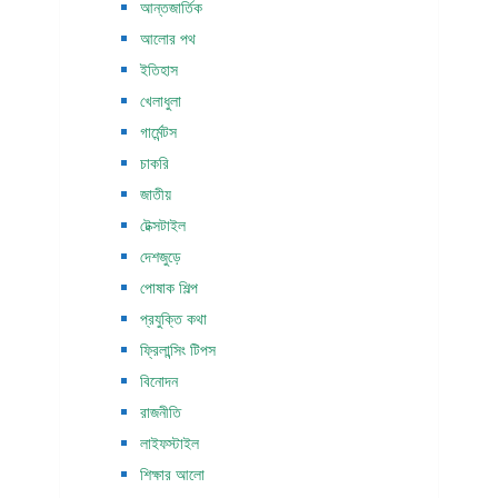
আন্তজার্তিক
আলোর পথ
ইতিহাস
খেলাধুলা
গার্মেন্টস
চাকরি
জাতীয়
টেক্সটাইল
দেশজুড়ে
পোষাক শিল্প
প্রযুক্তি কথা
ফ্রিলান্সিং টিপস
বিনোদন
রাজনীতি
লাইফস্টাইল
শিক্ষার আলো