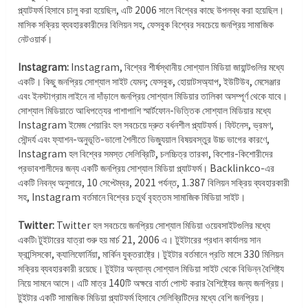
প্ল্যাটফর্ম হিসাবে চালু করা হয়েছিল, এটি 2006 সালে বিশ্বের কাছে উপলব্ধ করা হয়েছিল।
মাসিক সক্রিয় ব্যবহারকারীদের বিলিয়ন সহ, ফেসবুক বিশ্বের সবচেয়ে জনপ্রিয় সামাজিক
নেটওয়ার্ক।
Instagram:
Instagram, বিশ্বের শীর্ষস্থানীয় সোশ্যাল মিডিয়া জায়ান্টগুলির মধ্যে
একটি। কিছু জনপ্রিয় সোশ্যাল সাইট যেমন; ফেসবুক, হোয়াটসঅ্যাপ, ইউটিউব, মেসেঞ্জার
এবং ইনস্টাগ্রাম লাইনে না দাঁড়ালে জনপ্রিয় সোশ্যাল মিডিয়ার তালিকা অসম্পূর্ণ থেকে যাবে।
সোশ্যাল মিডিয়াতে আধিপত্যের পাশাপাশি স্মার্টফোন-ভিত্তিক সোশ্যাল মিডিয়ার মধ্যে
Instagram ইমেজ শেয়ারিং হল সবচেয়ে দ্রুত বর্ধনশীল প্ল্যাটফর্ম। ফিটনেস, ভ্রমণ,
সৌন্দর্য এবং ফ্যাশন-অনুভূতি-ভালো শৈলীতে ভিজ্যুয়াল বিষয়বস্তুর উচ্চ ভাগের কারণে,
Instagram হল বিশ্বের সমস্ত সেলিব্রিটি, চলচ্চিত্র তারকা, কিশোর-কিশোরীদের
প্রভাবশালীদের জন্য একটি জনপ্রিয় সোশ্যাল মিডিয়া প্ল্যাটফর্ম। Backlinkco-এর
একটি নিবন্ধ অনুসারে, 10 সেপ্টেম্বর, 2021 পর্যন্ত, 1.387 বিলিয়ন সক্রিয় ব্যবহারকারী
সহ, Instagram বর্তমানে বিশ্বের চতুর্থ বৃহত্তম সামাজিক মিডিয়া সাইট।
Twitter:
Twitter হল সবচেয়ে জনপ্রিয় সোশ্যাল মিডিয়া ওয়েবসাইটগুলির মধ্যে
একটি৷ টুইটারের যাত্রা শুরু হয় মার্চ 21, 2006 এ। টুইটারের প্রধান কার্যালয় সান
ফ্রান্সিসকো, ক্যালিফোর্নিয়া, মার্কিন যুক্তরাষ্ট্রে। টুইটার বর্তমানে প্রতি মাসে 330 মিলিয়ন
সক্রিয় ব্যবহারকারী রয়েছে। টুইটার অন্যান্য সোশ্যাল মিডিয়া সাইট থেকে বিভিন্ন বৈশিষ্ট্য
নিয়ে সামনে আসে। এটি মাত্র 140টি অক্ষরে বার্তা পোস্ট করার বৈশিষ্ট্যের জন্য জনপ্রিয়।
টুইটার একটি সামাজিক মিডিয়া প্ল্যাটফর্ম হিসাবে সেলিব্রিটিদের মধ্যে বেশি জনপ্রিয়।