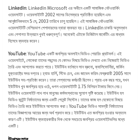
LinkedIn
: LinkedIn Microsoft এর অধীনে একটি সামাজিক নেটওয়ার্কিং
ওয়েবসাইট। ওয়েবসাইটটি 2002 সালের ডিসেম্বরে প্রতিষ্ঠিত হয়েছিল এবং
আনুষ্ঠানিকভাবে 5 মে, 2003 তারিখে চালু হয়েছিল। এই সামাজিক নেটওয়ার্কিং
ওয়েবসাইটটি বেশিরভাগ পেশাদারদের দ্বারা ব্যবহৃত হয়। LinkedIn চাকরি অনুসন্ধান
এবং পেশাগত উন্নয়নে খুবই গুরুত্বপূর্ণ। অনেকেই এটাকে ডিজিটাল মার্কেটিং এর মাধ্যম
হিসেবে ব্যবহার করেন।
YouTube
: YouTube একটি জনপ্রিয় অনলাইন ভিডিও শেয়ারিং প্ল্যাটফর্ম। এই
ওয়েবসাইটে, লোকেরা তাদের পছন্দের যে কোনও বিষয়ে ভিডিও দেখতে এবং নিজেরাই ভিডিও
তৈরি এবং আপলোড করতে পারে। ইউটিউব বর্তমানে সান ব্রুনো, ক্যালিফোর্নিয়া, মার্কিন
যুক্তরাষ্ট্রে সদর দপ্তর। চ্যাড হার্লি, স্টিভ চেন, এবং জাভেদ করিম ফেব্রুয়ারী 2005 সালে
ইউটিউব সহ-প্রতিষ্ঠা করেন। তারা পেপ্যালের কর্মচারী ছিলেন। প্রায় এক বছর পরে, যখন
ইউটিউব খুব জনপ্রিয় হয়ে ওঠে, গুগল ওয়েবসাইটটি 1.75 বিলিয়ন টাকায় কিনে নেয়।
ইউটিউব ওয়েবসাইট লাখ লাখ মানুষের কর্মসংস্থানের সুযোগ সৃষ্টি করেছে। ইউটিউব হল
ভিডিও কন্টেন্ট নির্মাতাদের জন্য একটি পেমেন্ট সিস্টেম। তাদের কাজ হল যেকোনো বিষয়ে
ভিডিও তৈরি করে ইউটিউবে আপলোড করা। YouTube ভিডিও সামগ্রী নির্মাতাদের
তাদের বিজ্ঞাপনের আয়ের জন্য অর্থ প্রদান করে। ইউটিউব এত জনপ্রিয় হওয়ার অন্যতম
কারণ এটি। ইউটিউব ব্যবহারকারীর দিক থেকে সবচেয়ে জনপ্রিয় ওয়েবসাইটগুলির মধ্যে
একটি।
উপসংহার