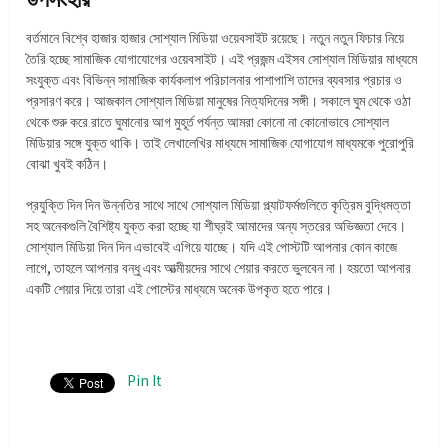
বর্তমানে বিশ্বে হাজার হাজার সোশ্যাল মিডিয়া ওয়েবসাইট রয়েছে। নতুন নতুন ফিচার নিয়ে
তৈরি হচ্ছে সামাজিক যোগাযোগের ওয়েবসাইট। এই প্রজন্ম এইসব সোশ্যাল মিডিয়ার মাধ্যমে
সংযুক্ত এবং বিভিন্ন সামাজিক কার্যকলাপ পরিচালনার পাশাপাশি তাদের ব্যবসার প্রচার ও
প্রসারণ করে। আজকাল সোশ্যাল মিডিয়া মানুষের নিত্যদিনের সঙ্গী। সকালে ঘুম থেকে ওঠা
থেকে শুরু করে রাতে ঘুমানোর আগ মুহূর্ত পর্যন্ত আমরা কোনো না কোনোভাবে সোশ্যাল
মিডিয়ার সঙ্গে যুক্ত থাকি। তাই লেখালেখির মাধ্যমে সামাজিক যোগাযোগ মাধ্যমকে পুরোপুরি
বোঝা খুবই কঠিন।
প্রযুক্তি দিন দিন উন্নতির সাথে সাথে সোশ্যাল মিডিয়া প্ল্যাটফর্মগুলিতে কৃত্রিম বুদ্ধিমত্তা
সহ অনেকগুলি বৈশিষ্ট্য যুক্ত করা হচ্ছে যা শীঘ্রই আমাদের অন্য স্তরের অভিজ্ঞতা দেবে।
সোশ্যাল মিডিয়া দিন দিন এভাবেই এগিয়ে যাচ্ছে। যদি এই পোস্টটি আপনার কোন কাজে
লাগে, তাহলে আপনার বন্ধু এবং আত্মীয়দের সাথে শেয়ার করতে ভুলবেন না। হয়তো আপনার
একটি শেয়ার দিয়ে তারা এই পোস্টের মাধ্যমে অনেক উপকৃত হতে পারে।
Pin It