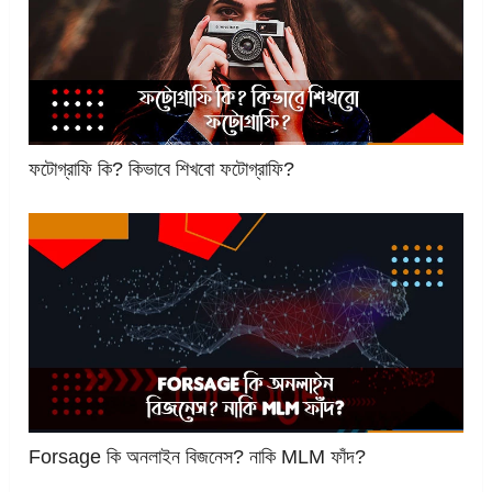
ফটোগ্রাফি কি? কিভাবে শিখবো ফটোগ্রাফি?
Forsage কি অনলাইন বিজনেস? নাকি MLM ফাঁদ?