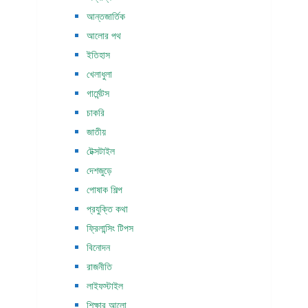
আন্তজার্তিক
আলোর পথ
ইতিহাস
খেলাধুলা
গার্মেন্টস
চাকরি
জাতীয়
টেক্সটাইল
দেশজুড়ে
পোষাক শিল্প
প্রযুক্তি কথা
ফ্রিলান্সিং টিপস
বিনোদন
রাজনীতি
লাইফস্টাইল
শিক্ষার আলো