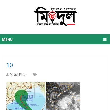
MENU
10
Midul Khan