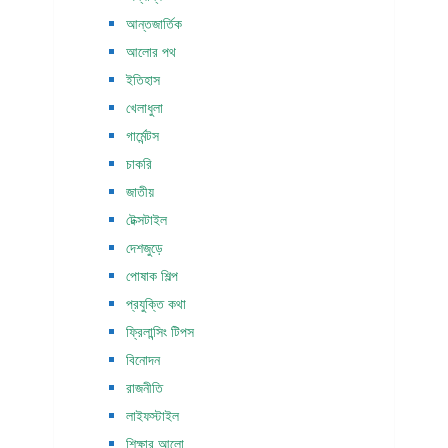
আন্তজার্তিক
আলোর পথ
ইতিহাস
খেলাধুলা
গার্মেন্টস
চাকরি
জাতীয়
টেক্সটাইল
দেশজুড়ে
পোষাক শিল্প
প্রযুক্তি কথা
ফ্রিলান্সিং টিপস
বিনোদন
রাজনীতি
লাইফস্টাইল
শিক্ষার আলো