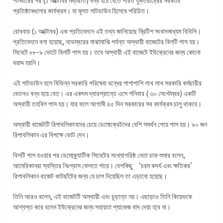
শনিবারের পর (১ অক্টোবর মধ্যরাত) বন্ধ হয়ে যেতে পারত যুক্তরাষ্ট্রের সরকারি
প্রতিষ্ঠানগুলোর কার্যক্রম। যা মূলত শাটডাউন হিসেবে পরিচিত।
রোববার (১ অক্টোবর) এক প্রতিবেদনে এই তথ্য জানিয়েছে ব্রিটিশ সংবাদমাধ্যম বিবিসি।
প্রতিবেদনে বলা হয়েছে, নভেম্বরের মাঝামাঝি পর্যন্ত অস্থায়ী বাজেটের বিলটি পাস হয়।
সিনেটে ৮৮-৯ ভোটে বিলটি পাস হয়। তবে অস্থায়ী এই বাজেটে ইউক্রেনের জন্য কোনো
বরাদ্দ হয়নি।
এই শাটডাউন হলে বিভিন্ন সরকারি পরিষেবা বন্ধের পাশাপাশি লাখ লাখ সরকারি কর্মচারীর
বেতনও বন্ধ হয়ে যেত। এর একদম দ্বারপ্রান্তে এসে শনিবার ( ৩০ সেপ্টেম্বর) একটি
অস্থায়ী তহবিল পাস হয়। যার ফলে আগামী ৪৫ দিন সরকারের সব কার্যক্রম চালু থাকবে।
অস্থায়ী বাজেটটি রিপাবলিকানদের চেয়ে ডেমোক্রেটদের বেশি সমর্থন পেয়ে পাস হয়। ৯০ জন
রিপাবলিকান এর বিপক্ষে ভোট দেন।
বিলটি পাস হওয়ার পর ডেমোক্র্যাটিক সিনেটের সংখ্যাগরিষ্ঠ নেতা চাক শুমার বলেন,
আমেরিকানরা স্বস্তির নিঃশ্বাস ফেলতে পারে। বেশকিছু ‘চরম কদর্য এবং ক্ষতিকর’
রিপাবলিকান বাজেট কাটছাঁটের জন্য যে চাপ দিয়েছিল তা এড়ানো হয়েছে।
তিনি আরও বলেন, এই বাজেটটি অস্থায়ী এবং চূড়ান্ত নয়। এছাড়াও তিনি কিয়েভকে
আশ্বস্ত করে বলেন ইউক্রেনের জন্য সহায়তা প্যাকেজ বাদ দেয়া হবে না।