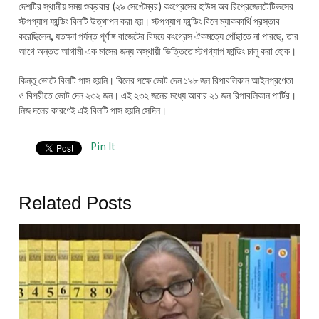
দেশটির স্থানীয় সময় শুক্রবার (২৯ সেপ্টেম্বর) কংগ্রেসের হাউস অব রিপ্রেজেনটেটিভসের
স্টপগ্যাপ ফান্ডিং বিলটি উত্থাপন করা হয়। স্টপগ্যাপ ফান্ডিং বিলে ম্যাককার্থি প্রস্তাব
করেছিলেন, যতক্ষণ পর্যন্ত পূর্ণাঙ্গ বাজেটের বিষয়ে কংগ্রেস ঐকমত্যে পৌঁছাতে না পারছে, তার
আগে অন্তত আগামী এক মাসের জন্য অস্থায়ী ভিত্তিতে স্টপগ্যাপ ফান্ডিং চালু করা হোক।
কিন্তু ভোটে বিলটি পাস হয়নি। বিলের পক্ষে ভোট দেন ১৯৮ জন রিপাবলিকান আইনপ্রণেতা
ও বিপরীতে ভোট দেন ২৩২ জন। এই ২৩২ জনের মধ্যে আবার ২১ জন রিপাবলিকান পার্টির।
নিজ দলের কারণেই এই বিলটি পাস হয়নি সেদিন।
Pin It
Related Posts