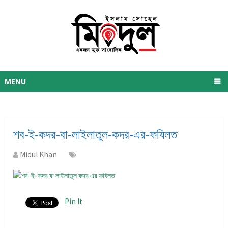
MENU
শব-ই-কদর-বা-লাইলাতুল-কদর-এর-ফযিলত
Midul Khan
Pin It