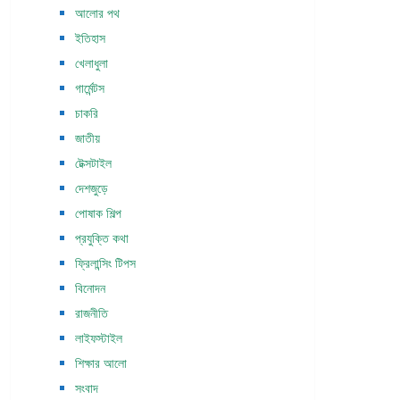
আলোর পথ
ইতিহাস
খেলাধুলা
গার্মেন্টস
চাকরি
জাতীয়
টেক্সটাইল
দেশজুড়ে
পোষাক শিল্প
প্রযুক্তি কথা
ফ্রিলান্সিং টিপস
বিনোদন
রাজনীতি
লাইফস্টাইল
শিক্ষার আলো
সংবাদ