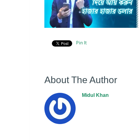
Pin It
About The Author
Midul Khan