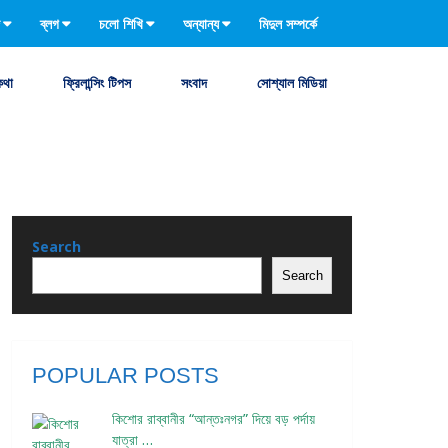
ব্লগ
চলো শিখি
অন্যান্য
মিদুল সম্পর্কে
কথা
ফ্রিলান্সিং টিপস
সংবাদ
সোশ্যাল মিডিয়া
Search
Search
POPULAR POSTS
কিশোর রাব্বানীর “আন্তঃনগর” দিয়ে বড় পর্দায়
যাত্রা …