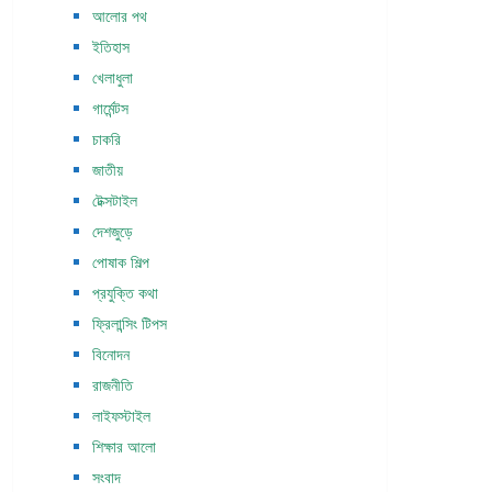
আলোর পথ
ইতিহাস
খেলাধুলা
গার্মেন্টস
চাকরি
জাতীয়
টেক্সটাইল
দেশজুড়ে
পোষাক শিল্প
প্রযুক্তি কথা
ফ্রিলান্সিং টিপস
বিনোদন
রাজনীতি
লাইফস্টাইল
শিক্ষার আলো
সংবাদ