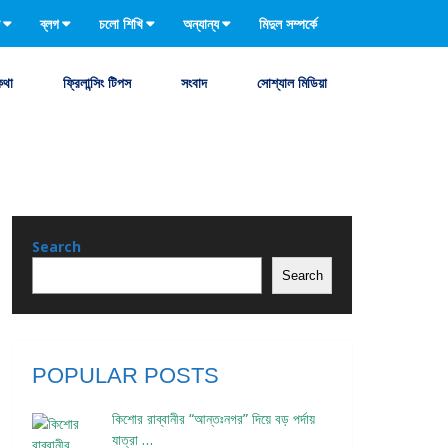
ব্লগ
চলো শিখি
অন্যান্য
মিদুল সম্পর্কে
কথা
ফ্রিলান্সিং টিপস
সংবাদ
সোশ্যাল মিডিয়া
Search
Search
POPULAR POSTS
কিশোর রাব্বানীর “আন্তঃনগর” দিয়ে বড় পর্দায়
যাত্রা …