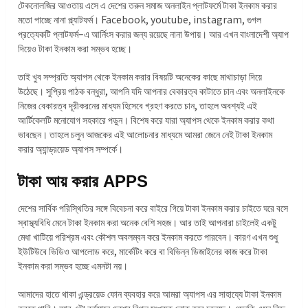
টেকনোলজির আওতায় এসে এ দেশের তরুন সমাজ অনলাইন প্লাটফর্মে টাকা ইনকাম করার
মতো পাচ্ছে নানা প্ল্যাটফর্ম। Facebook, youtube, instagram, গুগল
প্রত্যেকটি প্লাটফর্ম–এ আর্নিংস করার জন্য রয়েছে নানা উপায়। আর এখন বাংলাদেশী অ্যাপ
দিয়েও টাকা ইনকাম করা সম্ভব হচ্ছে।
তাই খুব সম্প্রতি অ্যাপস থেকে ইনকাম করার বিষয়টি অনেকের কাছে মাথাচাড়া দিয়ে
উঠেছে। সুপ্রিয় পাঠক বন্ধুরা, আপনি যদি আপনার বেকারত্ব কাটাতে চান এবং অনলাইনকে
নিজের বেকারত্ব দূরীকরনের মাধ্যম হিসেবে গ্রহণ করতে চান, তাহলে অবশ্যই এই
আর্টিকেলটি মনোযোগ সহকারে পড়ুন। বিশেষ করে যারা অ্যাপস থেকে ইনকাম করার কথা
ভাবছেন। তাহলে চলুন আজকের এই আলোচনার মাধ্যমে আমরা জেনে নেই টাকা ইনকাম
করার অ্যান্ড্রয়েড অ্যাপস সম্পর্কে।
টাকা আয় করার APPS
দেশের সার্বিক পরিস্থিতির সঙ্গে বিবেচনা করে বাইরে গিয়ে টাকা ইনকাম করার চাইতে ঘরে বসে
স্বাস্থ্যবিধি মেনে টাকা ইনকাম করা অনেক বেশি সহজ। আর তাই আপনারা চাইলেই একটু
মেধা খাটিয়ে পরিশ্রম এবং কৌশল অবলম্বন করে ইনকাম করতে পারবেন। কারণ এখন শুধু
ইউটিউবে ভিডিও আপলোড করে, মার্কেটিং করে বা বিভিন্ন ডিজাইনের কাজ করে টাকা
ইনকাম করা সম্ভব হচ্ছে এমনটা নয়।
আমাদের হাতে থাকা এন্ড্রয়েড ফোন ব্যবহার করে আমরা অ্যাপস এর সাহায্যে টাকা ইনকাম