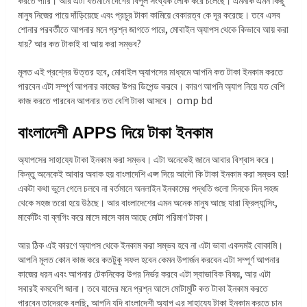
করতে পারি। আর এটা বর্তমানে দেশের বিপুল সংখ্যক লোক করে চলেছে। এমনকি এমন কিছু
মানুষ নিজের পায়ে দাঁড়িয়েছে এবং প্রচুর টাকা কামিয়ে বেকারত্ব কে দূর করেছে। তবে এসব
শোনার পরবর্তীতে আপনার মনে প্রশ্ন জাগতে পারে, মোবাইল অ্যাপস থেকে কিভাবে আয় করা
যায়? আর কত টাকাই বা আয় করা সম্ভব?
মূলত এই প্রশ্নের উত্তর হবে, মোবাইল অ্যাপসের মাধ্যমে আপনি কত টাকা ইনকাম করতে
পারবেন এটা সম্পূর্ণ আপনার কাজের উপর ডিপেন্ড করবে। কারণ আপনি অ্যাপ নিয়ে যত বেশি
কাজ করতে পারবেন আপনার তত বেশি টাকা আসবে। omp bd
বাংলাদেশী APPS দিয়ে টাকা ইনকাম
অ্যাপসের সাহায্যে টাকা ইনকাম করা সম্ভব। এটা অনেকেই জানে আবার বিশ্বাস করে।
কিন্তু অনেকেই আবার অবাক হয় বাংলাদেশি এপ্স দিয়ে আদৌ কি টাকা ইনকাম করা সম্ভব হয়!
একটা কথা ভুলে গেলে চলবে না বর্তমানে অনলাইন ইনকামের পদ্ধতি গুলো দিনকে দিন সহজ
থেকে সহজ তরো হয়ে উঠছে। আর বাংলাদেশের এমন অনেক মানুষ আছে যারা ফ্রিল্যান্সিং,
মার্কেটিং বা ব্লগিং করে মাসে মাসে কাম আছে মোটা পরিমাণ টাকা।
আর ঠিক এই কারণে অ্যাপস থেকে ইনকাম করা সম্ভব হবে না এটা ভাবা একদমই বোকামি।
আপনি মূলত কোন কাজ করে কতটুকু সফল হবেন কেমন উপার্জন করবেন এটা সম্পূর্ণ আপনার
কাজের ধরন এবং আপনার টেকনিকের উপর নির্ভর করবে এটা স্বাভাবিক বিষয়, আর এটা
সবারই কমবেশি জানা। তবে যাদের মনে প্রশ্ন আসে মোটামুটি কত টাকা ইনকাম করতে
পারবেন তাদেরকে বলছি, আপনি যদি বাংলাদেশী অ্যাপ এর সাহায্যে টাকা ইনকাম করতে চান