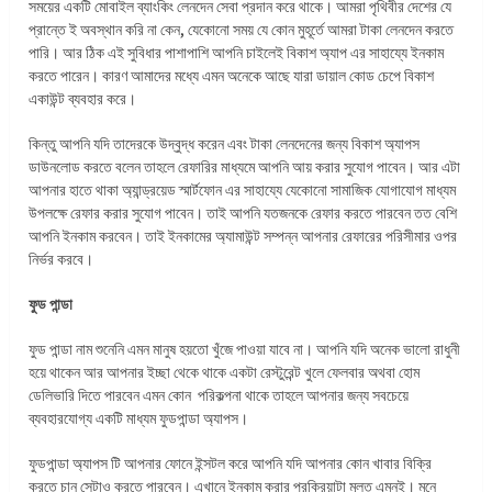
সময়ের একটি মোবাইল ব্যাংকিং লেনদেন সেবা প্রদান করে থাকে। আমরা পৃথিবীর দেশের যে
প্রান্তে ই অবস্থান করি না কেন, যেকোনো সময় যে কোন মুহূর্তে আমরা টাকা লেনদেন করতে
পারি। আর ঠিক এই সুবিধার পাশাপাশি আপনি চাইলেই বিকাশ অ্যাপ এর সাহায্যে ইনকাম
করতে পারেন। কারণ আমাদের মধ্যে এমন অনেকে আছে যারা ডায়াল কোড চেপে বিকাশ
একাউন্ট ব্যবহার করে।
কিন্তু আপনি যদি তাদেরকে উদ্বুদ্ধ করেন এবং টাকা লেনদেনের জন্য বিকাশ অ্যাপস
ডাউনলোড করতে বলেন তাহলে রেফারির মাধ্যমে আপনি আয় করার সুযোগ পাবেন। আর এটা
আপনার হাতে থাকা অ্যান্ড্রয়েড স্মার্টফোন এর সাহায্যে যেকোনো সামাজিক যোগাযোগ মাধ্যম
উপলক্ষে রেফার করার সুযোগ পাবেন। তাই আপনি যতজনকে রেফার করতে পারবেন তত বেশি
আপনি ইনকাম করবেন। তাই ইনকামের অ্যামাউন্ট সম্পন্ন আপনার রেফারের পরিসীমার ওপর
নির্ভর করবে।
ফুড পান্ডা
ফুড পান্ডা নাম শুনেনি এমন মানুষ হয়তো খুঁজে পাওয়া যাবে না। আপনি যদি অনেক ভালো রাধুনী
হয়ে থাকেন আর আপনার ইচ্ছা থেকে থাকে একটা রেস্টুরেন্ট খুলে ফেলবার অথবা হোম
ডেলিভারি দিতে পারবেন এমন কোন পরিকল্পনা থাকে তাহলে আপনার জন্য সবচেয়ে
ব্যবহারযোগ্য একটি মাধ্যম ফুডপান্ডা অ্যাপস।
ফুডপান্ডা অ্যাপস টি আপনার ফোনে ইন্সটল করে আপনি যদি আপনার কোন খাবার বিক্রি
করতে চান সেটাও করতে পারবেন। এখানে ইনকাম করার প্রক্রিয়াটা মূলত এমনই। মনে