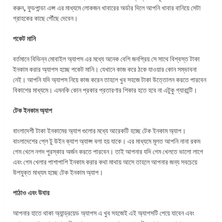
করুন, ফুডপান্ডা এপ্স এর মাধ্যমে লোকজন খাবারের অর্ডার দিলে আপনি খাবার বানিয়ে সেটা
গ্রাহকের কাছে পৌঁছে দেবেন।
পকেট মানি
বর্তমানে বিভিন্ন মোবাইল অ্যাপস এর মধ্যে অনেক বেশি জনপ্রিয় সে সাথে বিশ্বস্ত টাকা
ইনকাম করার অ্যাপস হচ্ছে পকেট মানি। যেখানে কাজ করে ঠকে যাওয়ার কোন সম্ভাবনা
নেই। আপনি যদি অ্যাপস নিয়ে কাজ করেন তাহলে খুব সহজে টাকা উত্তোলন করতে পারবেন
বিকাশের মাধ্যমে। এমনকি কোন প্রকার প্রতারণার শিকার হতে হবে না এটুকু গ্যারান্টি।
টেক ইনকাম অ্যাপ
বাংলাদেশী টাকা ইনকামের অ্যাপ গুলোর মধ্যে আরেকটি হচ্ছে টেক ইনকাম অ্যাপ।
বাংলাদেশের প্লে টু উইন ক্যাশ অ্যাপ্স বলা হয় যাকে। এর মাধ্যমে মূলত আপনি নানা রকম
গেম খেলে নগদ পুরস্কার অর্জন করতে পারবেন। তাই আপনার যদি গেম খেলতে ভালো লাগে
এবং গেম খেলার পাশাপাশি ইনকাম করার কথা মাথায় আসে তাহলে আপনার জন্য সবচেয়ে
উপযুক্ত মাধ্যম হচ্ছে টেক ইনকাম অ্যাপ।
পাঠাও এবং উবার
আপনার হাতে থাকা অ্যান্ড্রয়েড অ্যাপস এ খুব সহজেই এই অ্যাপসটি পেয়ে যাবেন এবং