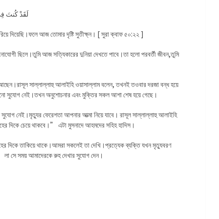
لَقَدْ كُنتَ فِ
য়ে দিয়েছি।ফলে আজ তোমার দৃষ্টি সুতীক্ষ্ন। [ সুরা ক্বাফ ৫০:২২ ]
োযোগী ছিলে।তুমি আজ সত্যিকারের দুনিয়া দেখতে পাবে।তা হলো পরবর্তী জীবন,তুমি
আছেন।রাসূল সাল্লাল্লাহু আলাইহি ওয়াসাল্লাম বলেন, তখনই তওবার দরজা বন্ধ হয়ে
ো সুযোগ নেই।তখন অনুশোচনার এবং মুক্তির সকল আশা শেষ হয়ে গেছে।
যোগ নেই।মৃত্যুর ফেরেশতা আপনার আত্মা নিয়ে যাবে। রাসূল সাল্লাল্লাহু আলাইহি
ুহের দিকে চেয়ে থাকবে।” এটা মুসনাদে আহমদের সহিহ হাদিস।
 রুহের দিকে তাকিয়ে থাকে।আমরা সকলেই তা দেখি।প্রত্যেক ব্যক্তি যখন মৃত্যুবরণ
লা সে সময় আমাদেরকে রুহ দেখার সুযোগ দেন।