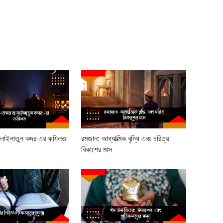
 লাইলাতুল কদর এর ফযিলত
রমজান: আধ্যাত্মিক বৃদ্ধি এবং চরিত্র
বিকাশের মাস