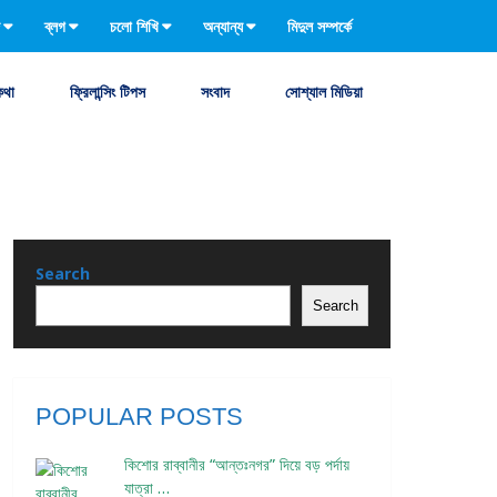
ব্লগ
চলো শিখি
অন্যান্য
মিদুল সম্পর্কে
কথা
ফ্রিলান্সিং টিপস
সংবাদ
সোশ্যাল মিডিয়া
Search
Search
POPULAR POSTS
কিশোর রাব্বানীর “আন্তঃনগর” দিয়ে বড় পর্দায়
যাত্রা …