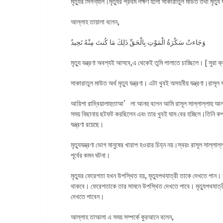
মৃত্যুর সিগন্যাল।মৃত্যুর প্রথম লক্ষণ হলো সাকারাতুল মাউত তথা মৃত্য
আল্লাহ তায়ালা বলেন,
وَجَاءتْ سَكْرَةُ الْمَوْتِ بِالْحَقِّ ذَلِكَ مَا كُنتَ مِنْهُ تَحِيدُ
মৃত্যু যন্ত্রণা অবশ্যই আসবে,এ থেকেই তুমি পালাতে চাচ্ছিলে। [ সুরা ক
সাকারাতুল মাউত অর্থ মৃত্যু যন্ত্রণা। এটা খুবই অসহনীয় যন্ত্রণা।রাস
আয়িশা রাদ্বিয়ালাহুতাআ’লা আনহু বলেন আমি রাসূল সাল্লাল্লাহু আলা
সময় বিছানায় ছটফট করছিলেন এবং তার খুবই ঘাম বের হচ্ছিল।তিনি কপাল থ
যন্ত্রণা রয়েছে।
মৃত্যুযন্ত্রণা ভোগ মানুষের খারাপ হওয়ার চিহ্ন নয়।স্বয়ং রাসূল সা
পূর্বের কমন ঘটনা।
মৃত্যুর ফেরেশতা যখন উপস্থিত হয়, মৃত্যুপথযাত্রী তাকে দেখতে পান
থাকবে। ফেরেশতাকে তার সামনে উপস্থিত দেখতে পাবে। মৃত্যুপথযাত্রী
দেখতে পাবেন।
আল্লাহ তাআলা এ সময় সম্পর্কে কুরআনে বলেন,