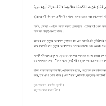
ي غَفْلَةٍ مِّنْ هَذَا فَكَشَفْنَا عَنكَ غِطَاءكَ فَبَصَرُكَ الْيَوْمَ حَدِيدٌ
তুমি তো এই দিন সম্পর্কে উদাসীন ছিলে।এখন তোমার কাছ থেকে পর্দা সরি
অর্থাৎ, তোমরা এ থেকে পলায়ন করতে চেয়েছিলে। তোমরা তা থেকে অমন
আজ সব কিছুই দেখতে পাবে।
অতএব যখন মৃত্যুর ফেরেশতা দৃশ্যমান হবে এবং আপনি এই পৃথিবীতেই 
যাবে।আপনি যখন মৃত্যুর ফেরেশতাকে দেখবেন তারপর আর তওবার কোন
আপনি যদি ভাল মানুষ না হন,তবে এখন আর আপনার ভালো হওয়ার কোন সু
ওয়াসাল্লাম বলেন, “যখন আত্মা (রুহ) শরীর ত্যাগ করবে,তখন চোখ র
রাসূল সাল্লাল্লাহু আলাইহি ওয়াসাল্লাম বলেন, প্রত্যেক মৃত ব্যক্তি
করে, তার চোখ খোলা থাকে। কেন? কারণ,আল্লাহ সুবহানাহু ওয়াতাআ’
মূলঃ শায়খ ড. ইয়াসির ক্বাদি।
অনুবাদঃ আল কালাম টীম।