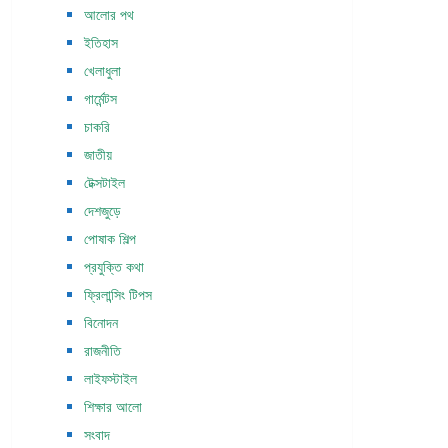
আলোর পথ
ইতিহাস
খেলাধুলা
গার্মেন্টস
চাকরি
জাতীয়
টেক্সটাইল
দেশজুড়ে
পোষাক শিল্প
প্রযুক্তি কথা
ফ্রিলান্সিং টিপস
বিনোদন
রাজনীতি
লাইফস্টাইল
শিক্ষার আলো
সংবাদ