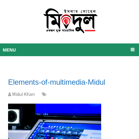
MENU
Elements-of-multimedia-Midul
Midul Khan