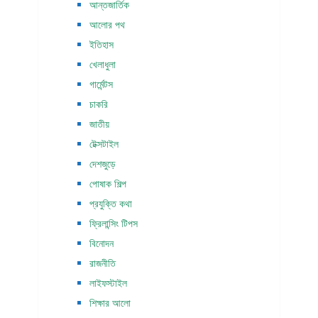
আন্তজার্তিক
আলোর পথ
ইতিহাস
খেলাধুলা
গার্মেন্টস
চাকরি
জাতীয়
টেক্সটাইল
দেশজুড়ে
পোষাক শিল্প
প্রযুক্তি কথা
ফ্রিলান্সিং টিপস
বিনোদন
রাজনীতি
লাইফস্টাইল
শিক্ষার আলো