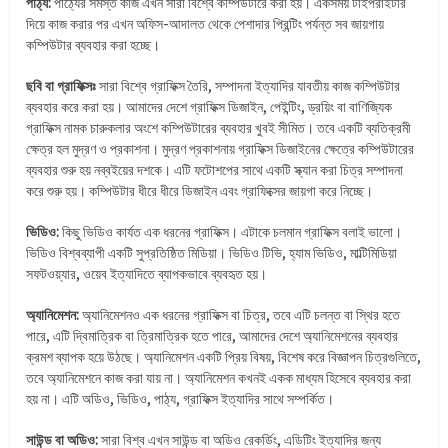
পাঠ্য:
পাঠ্যের সমস্ত কাজ এখন সারা বিশ্বে কম্পিউটারে করা হয়। একসময় টাইপরাইটার
দিয়ে কাজ করার পর এখন অফিস-আদালত থেকে পেশাদার প্রিন্টিং পর্যন্ত সব জায়গায়
কম্পিউটার ব্যবহার করা হচ্ছে।
ছবি বা গ্রাফিক্সঃ
সারা বিশ্বে গ্রাফিক্স তৈরি, সম্পাদনা ইত্যাদির যাবতীয় কাজ কম্পিউটার
ব্যবহার করে করা হয়। আমাদের দেশে গ্রাফিক্স ডিজাইন, পেইন্টিং, ড্রয়িং বা বাণিজ্যিক
গ্রাফিক্স নামক চারুকলার অংশে কম্পিউটারের ব্যবহার খুবই সীমিত। তবে একটি ব্যতিক্রমী
ক্ষেত্র হল মুদ্রণ ও প্রকাশনা। মুদ্রণ প্রকাশনায় গ্রাফিক্স ডিজাইনের ক্ষেত্রে কম্পিউটারের
ব্যবহার শুরু হয় নব্বইয়ের দশকে। এটি ফটোশপের সাথে একটি স্ক্যান করা চিত্র সম্পাদনা
করে শুরু হয়। কম্পিউটার ধীরে ধীরে ডিজাইন এবং গ্রাফিক্সের জায়গা করে নিচ্ছে।
ভিডিও:
কিছু ভিডিও কার্যত এক ধরনের গ্রাফিক্স। এটাকে চলমান গ্রাফিক্স বলাই ভালো।
ভিডিও বিশ্বব্যাপী একটি সুপ্রতিষ্ঠিত মিডিয়া। ভিডিও টিভি, হ্যাম ভিডিও, মাল্টিমিডিয়া
সফটওয়্যার, ওয়েব ইত্যাদিতে ব্যাপকভাবে ব্যবহৃত হয়।
অ্যানিমেশন:
অ্যানিমেশনও এক ধরনের গ্রাফিক্স বা চিত্র, তবে এটি চলন্ত বা স্থির হতে
পারে, এটি দ্বিমাত্রিক বা ত্রিমাত্রিক হতে পারে, আমাদের দেশে অ্যানিমেশনের ব্যবহার
ক্রমশ ব্যাপক হয়ে উঠছে। অ্যানিমেশন একটি প্রিয় বিষয়, বিশেষ করে বিজ্ঞাপন চিত্রগুলিতে,
তবে অ্যানিমেশনে কাজ করা যায় না। অ্যানিমেশন কখনই একক মাধ্যম হিসেবে ব্যবহার করা
হয় না। এটি অডিও, ভিডিও, পাঠ্য, গ্রাফিক্স ইত্যাদির সাথে সম্পর্কিত।
সাউন্ড বা অডিও:
সারা বিশ্ব এখন সাউন্ড বা অডিও রেকর্ডিং, এডিটিং ইত্যাদির জন্য