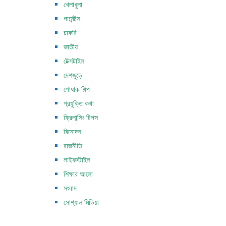
খেলাধুলা
গার্মেন্টস
চাকরি
জাতীয়
টেক্সটাইল
দেশজুড়ে
পোষাক শিল্প
প্রযুক্তি কথা
ফ্রিলান্সিং টিপস
বিনোদন
রাজনীতি
লাইফস্টাইল
শিক্ষার আলো
সংবাদ
সোশ্যাল মিডিয়া