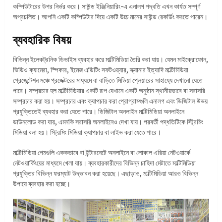
কম্পিউটারের উপর নির্ভর করে। সাউন্ড ইঞ্জিনিয়ারিং-এ এনালগ পদ্ধতি এখন কার্যত সম্পূর্ণ
অপ্রচলিত। আপনি একটি কম্পিউটার দিয়ে একটি উচ্চ মানের সাউন্ড রেকর্ডিং করতে পারেন।
ব্যবহারিক বিষয়
বিভিন্ন ইলেকট্রনিক ডিভাইস ব্যবহার করে মাল্টিমিডিয়া তৈরি করা যায়। যেমন মাইক্রোফোন,
ভিডিও ক্যামেরা, স্পিকার, ইমেজ এডিটিং সফটওয়্যার, স্ক্যানার ইত্যাদি মাল্টিমিডিয়া
প্রেজেন্টেশন মঞ্চে প্রজেক্টরের মাধ্যমে বা বাড়িতে মিডিয়া প্লেয়ারের সাহায্যে দেখানো যেতে
পারে। সম্প্রচার হল মাল্টিমিডিয়ার একটি রূপ যেখানে একটি অনুষ্ঠান স্থানীয়ভাবে বা সরাসরি
সম্প্রচার করা হয়। সম্প্রচার এবং ক্যাপচার করা প্রোগ্রামগুলি এনালগ এবং ডিজিটাল উভয়
প্রযুক্তিতেই ব্যবহার করা যেতে পারে। ডিজিটাল অনলাইন মাল্টিমিডিয়া অনলাইনে
ডাউনলোড করা যায়, এমনকি সরাসরি অনলাইনেও দেখা যায়। পরবর্তী পদ্ধতিটিকে স্ট্রিমিং
মিডিয়া বলা হয়। স্ট্রিমিং মিডিয়া ক্যাপচার বা লাইভ করা যেতে পারে।
মাল্টিমিডিয়া গেমগুলি এককভাবে বা ইন্টারনেটে অনলাইনে বা লোকাল এরিয়া নেটওয়ার্কে
নেটওয়ার্কিংয়ের মাধ্যমে খেলা যায়। ব্যবহারকারীদের বিভিন্ন চাহিদা মেটাতে মাল্টিমিডিয়া
প্রযুক্তির বিভিন্ন ফরম্যাট উদ্ভাবন করা হয়েছে। এছাড়াও, মাল্টিমিডিয়া আরও বিভিন্ন
উপায়ে ব্যবহার করা হচ্ছে।