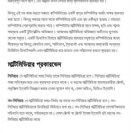
গুরুত্বপূর্ণ অংশ ছিল। এই যন্ত্রটি তখন লেখার জন্য ব্যাপকভাবে ব্যবহৃত হত।
কিন্তু এই সব কাজ করতে শুরুতে কম্পিউটারের একটি মাত্র কম্পিউটার অর্থাৎ অক্ষর ব্যবহার
করা হতো। কিন্তু সময়ের সাথে সাথে কম্পিউটারে ছবি এবং শব্দ একীভূত হয়েছে। তাছাড়া
কম্পিউটার প্রোগ্রামিং করতে পারে। কম্পিউটার মাল্টিমিডিয়া মানে অক্ষর, ছবি এবং শব্দের
সমন্বয়ে একটি ইন্টারেক্টিভ অভিজ্ঞতা। আজকের মাল্টিমিডিয়া অভিজ্ঞতা অতীতের তুলনায়
অনেক সমৃদ্ধ। একটি ডিভাইস হিসাবে মাল্টিমিডিয়ার ব্যবহার শুধুমাত্র কম্পিউটারের মধ্যে
সীমাবদ্ধ নয় কিন্তু মোবাইল ফোন, স্মার্টফোন, ট্যাবলেট এবং আমাদের কাছাকাছি অন্যান্য
ডিজিটাল ডিভাইসগুলি এখন মাল্টিমিডিয়া ধরে রাখতে এবং পরিচালনা করতে ব্যবহৃত হয়।
মাল্টিমিডিয়ার প্রকারভেদ
লিনিয়ার
: যে মাল্টিমিডিয়া সময় নির্ভর তাকে লিনিয়ার মাল্টিমিডিয়া বলে। লিনিয়ার মাল্টিমিডিয়া
সময় অতিক্রম করে এবং ক্রমাগত চলতে থাকে। এ ধরনের মাল্টিমিডিয়া ব্যবহারকারীরা টেক্সট,
গ্রাফিক্স ইত্যাদি নিয়ন্ত্রণ করার তেমন সুযোগ পান না, যেমন অডিও, ভিডিও ইত্যাদি।
নন-লিনিয়ার
: যে মাল্টিমিডিয়া সময়-নির্ভর নয় তাকে নন-লিনিয়ার মাল্টিমিডিয়া বলে। নন-
লিনিয়ার মাল্টিমিডিয়াকে ডিসক্রিট মিডিয়াও বলা হয়। নন-লিনিয়ার মাল্টিমিডিয়া তাৎক্ষণিকভাবে
পরিবর্তন হতে থাকে, পর্যায়ক্রমে নয়। যেমন টেক্সট বা টেক্সট ইমেজ ইত্যাদি দুই ধরনের নন-
লিনিয়ার মাল্টিমিডিয়া আছে