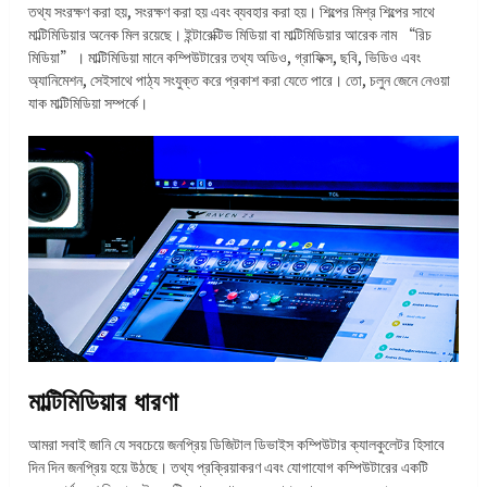
তথ্য সংরক্ষণ করা হয়, সংরক্ষণ করা হয় এবং ব্যবহার করা হয়। শিল্পের মিশ্র শিল্পের সাথে
মাল্টিমিডিয়ার অনেক মিল রয়েছে। ইন্টারেক্টিভ মিডিয়া বা মাল্টিমিডিয়ার আরেক নাম “রিচ
মিডিয়া”। মাল্টিমিডিয়া মানে কম্পিউটারের তথ্য অডিও, গ্রাফিক্স, ছবি, ভিডিও এবং
অ্যানিমেশন, সেইসাথে পাঠ্য সংযুক্ত করে প্রকাশ করা যেতে পারে। তো, চলুন জেনে নেওয়া
যাক মাল্টিমিডিয়া সম্পর্কে।
মাল্টিমিডিয়ার ধারণা
আমরা সবাই জানি যে সবচেয়ে জনপ্রিয় ডিজিটাল ডিভাইস কম্পিউটার ক্যালকুলেটর হিসাবে
দিন দিন জনপ্রিয় হয়ে উঠছে। তথ্য প্রক্রিয়াকরণ এবং যোগাযোগ কম্পিউটারের একটি