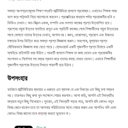
সমস্ত অংশগ্রহণমূলক শিক্ষণ পদ্ধতি মাল্টিমিডিয়া ক্লাসে প্রযোজ্য। এখানেও শিক্ষক সময়
ভাগ করে পাঠ্যবই নিয়ে আলোচনা করবেন। প্রজেক্টরের মাধ্যমে পর্দায় প্রয়োজনীয় ছবি ও
ভিডিও দেখান। অন-স্ক্রিন একক, দম্পতি এবং দলগত কাজের প্রশ্ন উত্থাপিত হবে।
প্রশ্নের নমুনা উত্তর স্লাইডে রাখুন এবং প্রতিটি কাজের শেষে শিক্ষার্থীদের নমুনা উত্তরের
সাথে মেলাতে তাদের উত্তর দেখান, আগাম নয়। জ্ঞান, বোঝাপড়া, প্রয়োগ এবং উচ্চতর
দক্ষতার উপর ভিত্তি করে সমস্ত প্রশ্ন জিজ্ঞাসা করুন। অবশেষে, মূল্যায়ন প্রশ্ন
মৌখিকভাবে জিজ্ঞাসা করা যেতে পারে। হোমওয়ার্ক একটি সৃজনশীল প্রশ্ন হিসাবে একটি
স্লাইডে হাইলাইট করা উচিত। পরবর্তী ক্লাসে শিক্ষক তা জমা দেবেন এবং প্রয়োজনীয়
সংশোধন ও নির্দেশনা সহ নম্বর প্রদান করে তাদের কাছে ফেরত দেবেন। এভাবে শিক্ষার্থীরা
সৃজনশীল প্রশ্নের উত্তর লিখতে পারদর্শী হয়ে উঠবে।
উপসংহার
বর্তমানে মাল্টিমিডিয়ার ব্যবহার ও গুরুত্ব এত ব্যাপক যে এক নিবন্ধে এত কিছু বলা সম্ভব
নয়। তারপরও কিছু কথা খুব সংক্ষেপে শেয়ার করলাম। আশা করি, আপনি এই নিবন্ধটির
মাধ্যমে নতুন কিছু শিখেছেন। সুতরাং, এই নিবন্ধটি পড়ার পরে, আপনি যদি কোনও নতুন
বিষয় জেনে থাকেন তবে তা আপনার পরিচিতদের সাথে শেয়ার করুন এবং আপনিও যদি এমন
কোনও বিষয় জানেন তবে মন্তব্য করতে ভুলবেন না।
Pin It