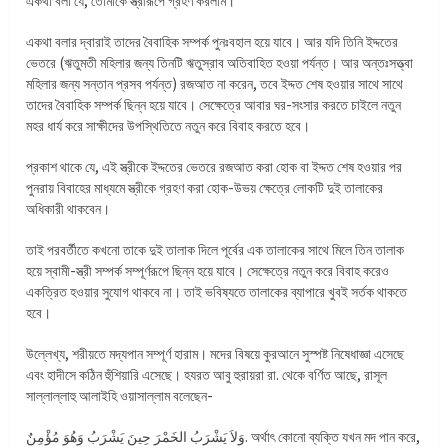
একথা বলা যে, তোমাকে স্ত্রীরূপে গ্রহণ করলাম।
একথা বলার দ্বারাই তাদের বৈবাহিক সম্পর্ক পুনঃবহাল হয়ে যাবে। আর যদি তিনি ইদ্দতের
ভেতরে (ঋতুমতী মহিলার জন্য তিনটি ঋতুস্রাব অতিবাহিত হওয়া পর্যন্ত। আর অন্তঃসত্ত্বা
মহিলার জন্য সন্তান প্রসব পর্যন্ত) রজআত না করেন, তবে ইদ্দত শেষ হওয়ার সাথে সাথে
তাদের বৈবাহিক সম্পর্ক ছিন্ন হয়ে যাবে। সেক্ষেত্রে আবার ঘর-সংসার করতে চাইলে নতুন
মহর ধার্য করে সাক্ষীদের উপস্থিতিতে নতুন করে বিবাহ করতে হবে।
প্রকাশ থাকে যে, এই স্ত্রীকে ইদ্দতের ভেতরে রজআত করা হোক বা ইদ্দত শেষ হওয়ার পর
পুনরায় বিবাহের মাধ্যমে স্ত্রীকে গ্রহণ করা হোক-উভয় ক্ষেত্রে লোকটি দুই তালাকের
অধিকারী থাকবেন।
তাই পরবর্তীতে কখনো তাকে দুই তালাক দিলে পূর্বের এক তালাকের সাথে মিলে তিন তালাক
হয়ে স্বামী-স্ত্রী সম্পর্ক সম্পূর্ণরূপে ছিন্ন হয়ে যাবে। সেক্ষেত্রে নতুন করে বিবাহ করেও
একত্রিত হওয়ার সুযোগ থাকবে না। তাই ভবিষ্যতে তালাকের ব্যাপারে খুবই সর্তক থাকতে
হবে।
উল্লেখ্য, শরীয়তে মদ্যপান সম্পূর্ণ হারাম। মদের বিষয়ে কুরআনে সুস্পষ্ট নিষেধাজ্ঞা এসেছে
এবং হাদীসে কঠিন হুঁশিয়ারি এসেছে। হযরত আবু হুরায়রা রা. থেকে বর্ণিত আছে, রাসূল
সাল্লাল্লাহু আলাইহি ওয়াসাল্লাম বলেছেন-
وَلاَ يَشْرَبُ الخَمْرَ حِينَ يَشْرَبُ وَهُوَ مُؤْمِنٌ. অর্থাৎ কোনো ব্যক্তি যখন মদ পান করে,