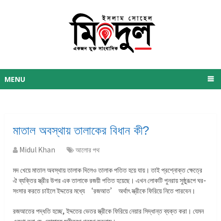
MENU
মাতাল অবস্থায় তালাকের বিধান কী?
Midul Khan
আলোর পথ
মদ খেয়ে মাতাল অবস্থায় তালাক দিলেও তালাক পতিত হয়ে যায়। তাই প্রশ্নোক্ত ক্ষেত্রে
ঐ ব্যক্তির স্ত্রীর উপর এক তালাকে রজয়ী পতিত হয়েছে। এখন লোকটি পুনরায় সুষ্ঠুরূপে ঘর-
সংসার করতে চাইলে ইদ্দতের মধ্যে ‘রজআত’ অর্থাৎ স্ত্রীকে ফিরিয়ে নিতে পারবেন।
রজআতের পদ্ধতি হচ্ছে, ইদ্দতের ভেতর স্ত্রীকে ফিরিয়ে নেয়ার সিদ্ধান্ত ব্যক্ত করা। যেমন