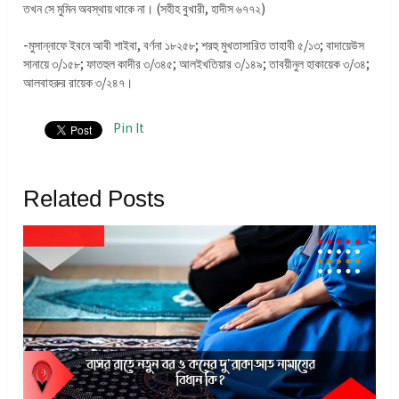
তখন সে মুমিন অবস্থায় থাকে না। (সহীহ বুখারী, হাদীস ৬৭৭২)
-মুসান্নাফে ইবনে আবী শাইবা, বর্ণনা ১৮২৫৮; শরহু মুখতাসারিত তাহাবী ৫/১৩; বাদায়েউস
সানায়ে ৩/১৫৮; ফাতহুল কাদীর ৩/৩৪৫; আলইখতিয়ার ৩/১৪৯; তাবয়ীনুল হাকায়েক ৩/৩৪;
আলবাহরুর রায়েক ৩/২৪৭।
Pin It
Related Posts