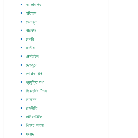
আলোর পথ
ইতিহাস
খেলাধুলা
গার্মেন্টস
চাকরি
জাতীয়
টেক্সটাইল
দেশজুড়ে
পোষাক শিল্প
প্রযুক্তি কথা
ফ্রিলান্সিং টিপস
বিনোদন
রাজনীতি
লাইফস্টাইল
শিক্ষার আলো
সংবাদ