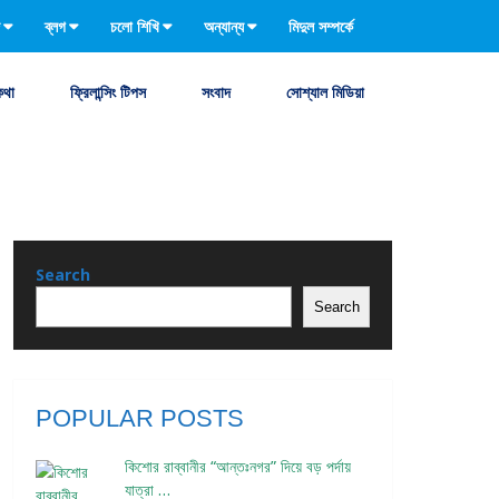
ব্লগ
চলো শিখি
অন্যান্য
মিদুল সম্পর্কে
কথা
ফ্রিলান্সিং টিপস
সংবাদ
সোশ্যাল মিডিয়া
Search
Search
POPULAR POSTS
কিশোর রাব্বানীর “আন্তঃনগর” দিয়ে বড় পর্দায়
যাত্রা …