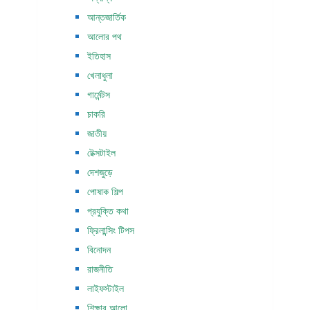
আন্তজার্তিক
আলোর পথ
ইতিহাস
খেলাধুলা
গার্মেন্টস
চাকরি
জাতীয়
টেক্সটাইল
দেশজুড়ে
পোষাক শিল্প
প্রযুক্তি কথা
ফ্রিলান্সিং টিপস
বিনোদন
রাজনীতি
লাইফস্টাইল
শিক্ষার আলো