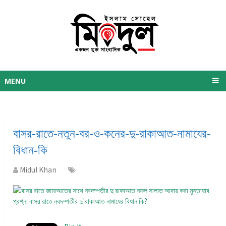
MENU
বাসর-রাতে-নতুন-বর-ও-কনের-দু-রাকাআত-নামাযের-
বিধান-কি
Midul Khan