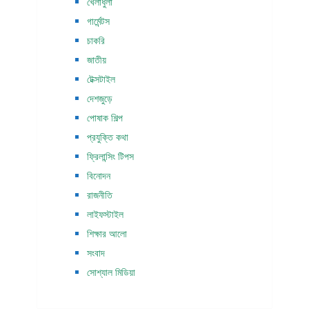
খেলাধুলা
গার্মেন্টস
চাকরি
জাতীয়
টেক্সটাইল
দেশজুড়ে
পোষাক শিল্প
প্রযুক্তি কথা
ফ্রিলান্সিং টিপস
বিনোদন
রাজনীতি
লাইফস্টাইল
শিক্ষার আলো
সংবাদ
সোশ্যাল মিডিয়া