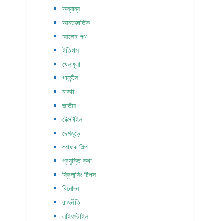
অন্যান্য
আন্তজার্তিক
আলোর পথ
ইতিহাস
খেলাধুলা
গার্মেন্টস
চাকরি
জাতীয়
টেক্সটাইল
দেশজুড়ে
পোষাক শিল্প
প্রযুক্তি কথা
ফ্রিলান্সিং টিপস
বিনোদন
রাজনীতি
লাইফস্টাইল