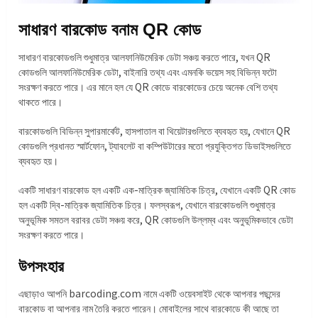
সাধারণ বারকোড বনাম QR কোড
সাধারণ বারকোডগুলি শুধুমাত্র আলফানিউমেরিক ডেটা সঞ্চয় করতে পারে, যখন QR
কোডগুলি আলফানিউমেরিক ডেটা, বাইনারি তথ্য এবং এমনকি ভয়েস সহ বিভিন্ন ফটো
সংরক্ষণ করতে পারে। এর মানে হল যে QR কোডে বারকোডের চেয়ে অনেক বেশি তথ্য
থাকতে পারে।
বারকোডগুলি বিভিন্ন সুপারমার্কেট, হাসপাতাল বা থিয়েটারগুলিতে ব্যবহৃত হয়, যেখানে QR
কোডগুলি প্রধানত স্মার্টফোন, ট্যাবলেট বা কম্পিউটারের মতো প্রযুক্তিগত ডিভাইসগুলিতে
ব্যবহৃত হয়।
একটি সাধারণ বারকোড হল একটি এক-মাত্রিক জ্যামিতিক চিত্র, যেখানে একটি QR কোড
হল একটি দ্বি-মাত্রিক জ্যামিতিক চিত্র। ফলস্বরূপ, যেখানে বারকোডগুলি শুধুমাত্র
অনুভূমিক সমতল বরাবর ডেটা সঞ্চয় করে, QR কোডগুলি উল্লম্ব এবং অনুভূমিকভাবে ডেটা
সংরক্ষণ করতে পারে।
উপসংহার
এছাড়াও আপনি barcoding.com নামে একটি ওয়েবসাইট থেকে আপনার পছন্দের
বারকোড বা আপনার নাম তৈরি করতে পারেন। মোবাইলের সাথে বারকোডে কী আছে তা