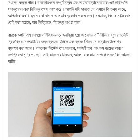
সংরক্ষণ বলতে পারি। বারকোডগুলি সম্পূর্ণ নম্বর এবং লাইন বিন্যাসে রয়েছে৷ এই লাইনগুলি
সমান্তরাল এবং বিভিন্ন তথ্য ধারণ করে। আপনি যদি জানতে চান এখানে কি তথ্য আছে,
আপনাকে একটি স্ক্যানার বা বারকোড রিডার ব্যবহার করতে হবে। বর্তমানে, বিশেষ সফ্টওয়্যার
তৈরি করা হয়েছে, যার ভিত্তিতে এই তথ্য পাওয়া যাবে।
বারকোডগুলি এমন সময়ে বাণিজ্যিকভাবে জনপ্রিয় হয়ে ওঠে যখন এটি বিভিন্ন সুপারমার্কেটে
স্বয়ংক্রিয় চেকআউটের জন্য ব্যবহৃত হচ্ছিল এবং ক্রমবর্ধমানভাবে অন্যান্য উদ্দেশ্যে
ব্যবহার করা হচ্ছে। বারকোড সিস্টেম তার সরলতা, সর্বজনীনতা এবং কম খরচের কারণে
জনপ্রিয়তা বৃদ্ধি পাচ্ছে। তাই আজকের নিবন্ধে, আমরা বারকোড সম্পর্কে বিস্তারিত জানতে
যাচ্ছি।