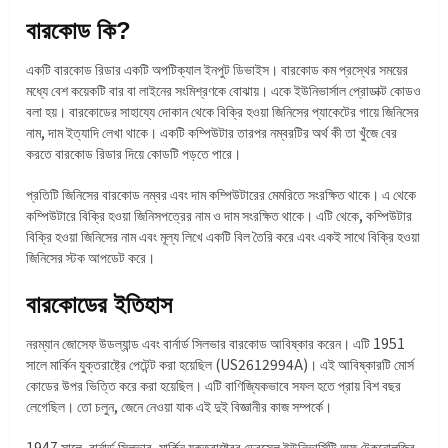
বারকোড কি?
একটি বারকোড রিডার একটি অপটিক্যাল ইনপুট ডিভাইস। বারকোড কম প্রস্থের সময়ের
মধ্যে বেশ কয়েকটি বার বা লাইনের সংমিশ্রণকে বোঝায়। একে ইউনিভার্সাল প্রোডাক্ট কোডও
বলা হয়। বারকোডের সাহায্যে দোকান থেকে বিক্রি হওয়া জিনিসের প্যাকেটের গায়ে জিনিসের
নাম, দাম ইত্যাদি লেখা থাকে। একটি কম্পিউটার তারপর নম্বরটির অর্থ কী তা খুঁজে বের
করতে বারকোড রিডার দিয়ে কোডটি পড়তে পারে।
প্রতিটি জিনিসের বারকোড নম্বর এবং দাম কম্পিউটারের মেমরিতে সংরক্ষিত থাকে। এ থেকে
কম্পিউটারে বিক্রি হওয়া জিনিসপত্রের নাম ও দাম সংরক্ষিত থাকে। এটি থেকে, কম্পিউটার
বিক্রি হওয়া জিনিসের নাম এবং মূল্য লিখে একটি বিল তৈরি করে এবং একই সাথে বিক্রি হওয়া
জিনিসের স্টক আপডেট করে।
বারকোডের ইতিহাস
নরম্যান জোসেফ উডল্যান্ড এবং বার্নার্ড সিলভার বারকোড আবিষ্কার করেন। এটি 1951
সালে মার্কিন যুক্তরাষ্ট্রে পেটেন্ট করা হয়েছিল (US2612994A)। এই আবিষ্কারটি মোর্স
কোডের উপর ভিত্তি করে করা হয়েছিল। এটি বাণিজ্যিকভাবে সফল হতে প্রায় বিশ বছর
লেগেছিল। তো চলুন, জেনে নেওয়া যাক এই দুই বিজ্ঞানীর কাজ সম্পর্কে।
1947 সালে, বার্নার্ড সিলভার, মার্কিন যুক্তরাষ্ট্রের ড্রেক্সেল ইউনিভার্সিটি অফ টেকনোলজির