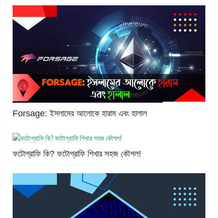
Forsage: ইসলামের আলোকে হারাম এবং হালাল
ফটোগ্রাফি কি? ফটোগ্রাফি শিখার সহজ কৌশল!