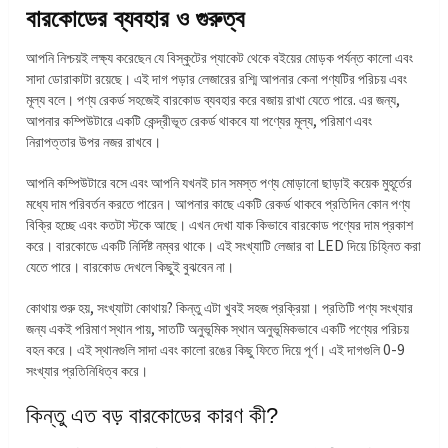
বারকোডের ব্যবহার ও গুরুত্ব
আপনি নিশ্চয়ই লক্ষ্য করেছেন যে বিস্কুটের প্যাকেট থেকে বইয়ের মোড়ক পর্যন্ত কালো এবং
সাদা ডোরাকাটা রয়েছে। এই দাগ পড়ার লেজারের রশ্মি আপনার কেনা পণ্যটির পরিচয় এবং
মূল্য বলে। পণ্য রেকর্ড সহজেই বারকোড ব্যবহার করে বজায় রাখা যেতে পারে. এর জন্য,
আপনার কম্পিউটারে একটি কেন্দ্রীভূত রেকর্ড থাকবে যা পণ্যের মূল্য, পরিমাণ এবং
নিরাপত্তার উপর নজর রাখবে।
আপনি কম্পিউটারে বসে এবং আপনি যখনই চান সমস্ত পণ্য মোড়ানো ছাড়াই কয়েক মুহূর্তের
মধ্যে দাম পরিবর্তন করতে পারেন। আপনার কাছে একটি রেকর্ড থাকবে প্রতিদিন কোন পণ্য
বিক্রি হচ্ছে এবং কতটা স্টকে আছে। এখন দেখা যাক কিভাবে বারকোড পণ্যের দাম প্রকাশ
করে। বারকোডে একটি নির্দিষ্ট নম্বর থাকে। এই সংখ্যাটি লেজার বা LED দিয়ে চিহ্নিত করা
যেতে পারে। বারকোড দেখলে কিছুই বুঝবেন না।
কোথায় শুরু হয়, সংখ্যাটা কোথায়? কিন্তু এটা খুবই সহজ প্রক্রিয়া। প্রতিটি পণ্য সংখ্যার
জন্য একই পরিমাণ স্থান পায়, সাতটি অনুভূমিক স্থান অনুভূমিকভাবে একটি পণ্যের পরিচয়
বহন করে। এই স্থানগুলি সাদা এবং কালো রঙের কিছু ফিতে দিয়ে পূর্ণ। এই দাগগুলি 0-9
সংখ্যার প্রতিনিধিত্ব করে।
কিন্তু এত বড় বারকোডের কারণ কী?