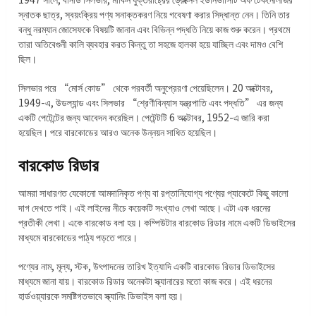
স্নাতক ছাত্র, স্বয়ংক্রিয় পণ্য সনাক্তকরণ নিয়ে গবেষণা করার সিদ্ধান্ত নেন। তিনি তার
বন্ধু নরম্যান জোসেফকে বিষয়টি জানান এবং বিভিন্ন পদ্ধতি নিয়ে কাজ শুরু করেন। প্রথমে
তারা অতিবেগুনী কালি ব্যবহার করত কিন্তু তা সহজে হালকা হয়ে যাচ্ছিল এবং দামও বেশি
ছিল।
সিলভার পরে “মোর্স কোড” থেকে পরবর্তী অনুপ্রেরণা পেয়েছিলেন। 20 অক্টোবর,
1949-এ, উডল্যান্ড এবং সিলভার “শ্রেণীবিন্যাস যন্ত্রপাতি এবং পদ্ধতি” এর জন্য
একটি পেটেন্টের জন্য আবেদন করেছিল। পেটেন্টটি 6 অক্টোবর, 1952-এ জারি করা
হয়েছিল। পরে বারকোডের আরও অনেক উন্নয়ন সাধিত হয়েছিল।
বারকোড রিডার
আমরা সাধারণত যেকোনো আমদানিকৃত পণ্য বা রপ্তানিযোগ্য পণ্যের প্যাকেটে কিছু কালো
দাগ দেখতে পাই। এই লাইনের নীচে কয়েকটি সংখ্যাও লেখা আছে। এটা এক ধরনের
প্রতীকী লেখা। একে বারকোড বলা হয়। কম্পিউটার বারকোড রিডার নামে একটি ডিভাইসের
মাধ্যমে বারকোডের পাঠ্য পড়তে পারে।
পণ্যের নাম, মূল্য, স্টক, উৎপাদনের তারিখ ইত্যাদি একটি বারকোড রিডার ডিভাইসের
মাধ্যমে জানা যায়। বারকোড রিডার অনেকটা স্ক্যানারের মতো কাজ করে। এই ধরনের
হার্ডওয়্যারকে সমষ্টিগতভাবে স্ক্যানিং ডিভাইস বলা হয়।