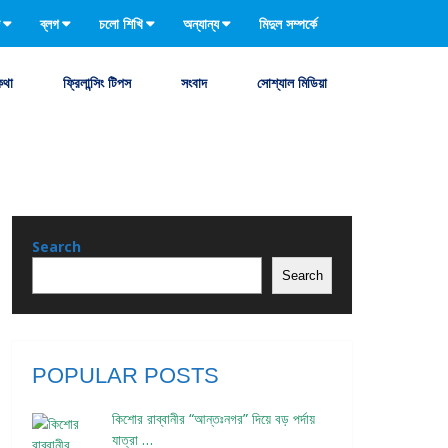
ব্লগ
চলো শিখি
অন্যান্য
মিদুল সম্পর্কে
কথা
ফ্রিলান্সিং টিপস
সংবাদ
সোশ্যাল মিডিয়া
Search
Search
POPULAR POSTS
কিশোর রাব্বানীর “আন্তঃনগর” দিয়ে বড় পর্দায়
যাত্রা …