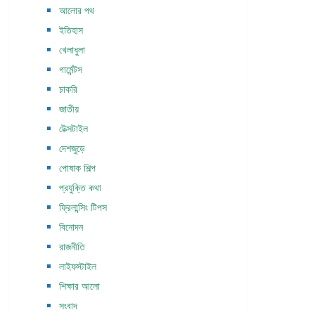
আলোর পথ
ইতিহাস
খেলাধুলা
গার্মেন্টস
চাকরি
জাতীয়
টেক্সটাইল
দেশজুড়ে
পোষাক শিল্প
প্রযুক্তি কথা
ফ্রিলান্সিং টিপস
বিনোদন
রাজনীতি
লাইফস্টাইল
শিক্ষার আলো
সংবাদ