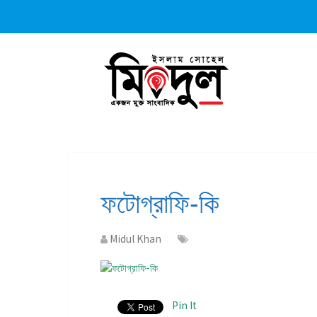
ফটোগ্রাফি-কি
Midul Khan
Pin It