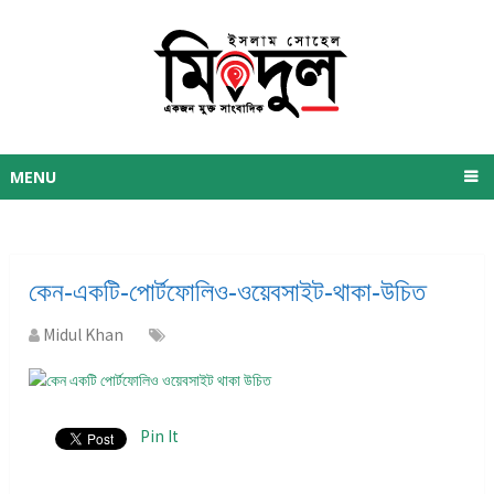
MENU
কেন-একটি-পোর্টফোলিও-ওয়েবসাইট-থাকা-উচিত
Midul Khan
Pin It