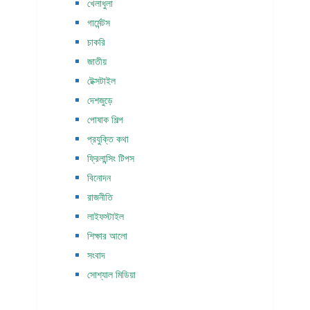
খেলাধুলা
গার্মেন্টস
চাকরি
জাতীয়
টেক্সটাইল
দেশজুড়ে
পোষাক শিল্প
প্রযুক্তি কথা
ফ্রিলান্সিং টিপস
বিনোদন
রাজনীতি
লাইফস্টাইল
শিক্ষার আলো
সংবাদ
সোশ্যাল মিডিয়া