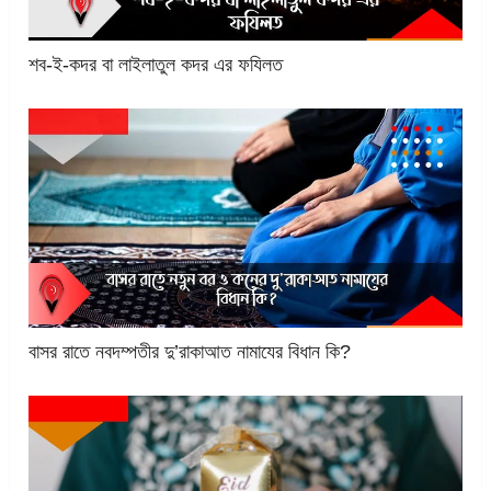
শব-ই-কদর বা লাইলাতুল কদর এর ফযিলত
বাসর রাতে নবদম্পতীর দু’রাকাআত নামাযের বিধান কি?