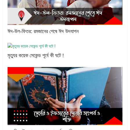
ঈদ-উল-ফিতর: রমজানের শেষে ঈদ উদযাপন
মৃত্যুর কয়েক সেকেন্ড পূর্বে কী ঘটে !