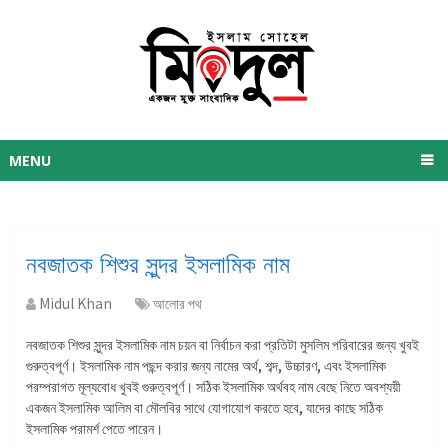
MENU
নবজাতক শিশুর সুন্দর ইসলামিক নাম
Midul Khan
আলোর পথ
নবজাতক শিশুর সুন্দর ইসলামিক নাম চয়ন বা নির্বাচন করা প্রতিটা মুসলিম পরিবারের জন্য খুবই
গুরুত্বপূর্ণ। ইসলামিক নাম পছন্দ করার জন্য নামের অর্থ, শব্দ, উচ্চারণ, এবং ইসলামিক
পরম্পরাগত মূল্যবোধ খুবই গুরুত্বপূর্ণ। সঠিক ইসলামিক অর্থবহ নাম বেছে নিতে অবশ্যয়ী
একজন ইসলামিক আলিম বা মৌলবির সাথে যােগাযোগ করতে হবে, যাদের কাছে সঠিক
ইসলামিক পরামর্শ পেতে পারেন।