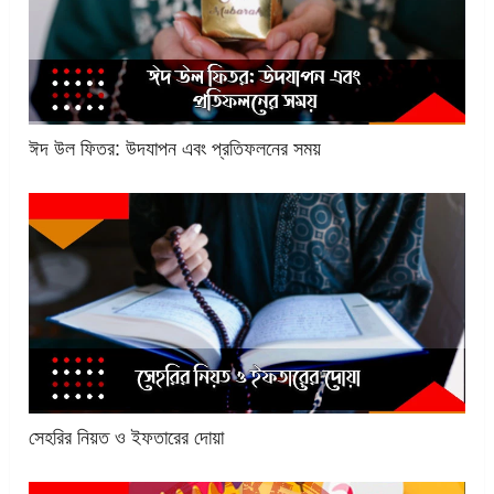
ঈদ উল ফিতর: উদযাপন এবং প্রতিফলনের সময়
সেহরির নিয়ত ও ইফতারের দোয়া