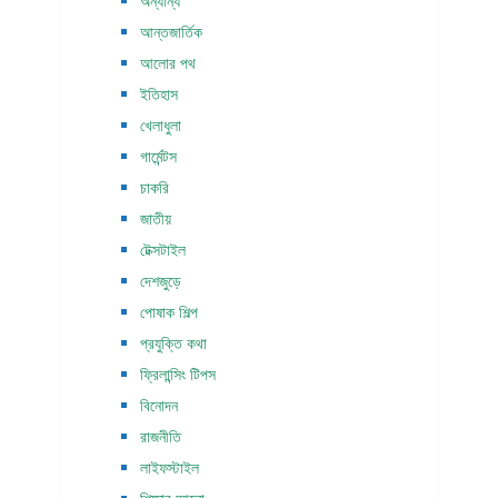
অন্যান্য
আন্তজার্তিক
আলোর পথ
ইতিহাস
খেলাধুলা
গার্মেন্টস
চাকরি
জাতীয়
টেক্সটাইল
দেশজুড়ে
পোষাক শিল্প
প্রযুক্তি কথা
ফ্রিলান্সিং টিপস
বিনোদন
রাজনীতি
লাইফস্টাইল