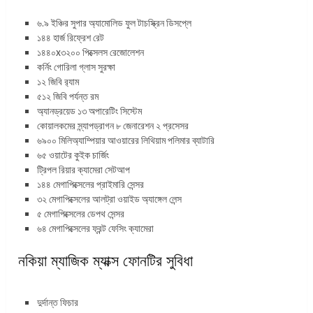
৬.৯ ইঞ্চির সুপার অ্যামোলিড ফুল টাচস্ক্রিন ডিসপ্লে
১৪৪ হার্জ রিফ্রেশ রেট
১৪৪০x৩২০০ পিক্সেলস রেজোলেশন
কর্নিং গোরিলা গ্লাস সুরক্ষা
১২ জিবি র‌্যাম
৫১২ জিবি পর্যন্ত রম
অ্যানড্রয়েড ১৩ অপারেটিং সিস্টেম
কোয়ালকমের স্ন্যাপড্রাগন ৮ জেনারেশন ২ প্রসেসর
৬৯০০ মিলিঅ্যাম্পিয়ার আওয়ারের লিথিয়াম পলিমার ব্যাটারি
৬৫ ওয়াটের কুইক চার্জিং
ট্রিপল রিয়ার ক্যামেরা সেটআপ
১৪৪ মেগাপিক্সেলের প্রাইমারি সেন্সর
৩২ মেগাপিক্সেলের আলট্রা ওয়াইড অ্যাঙ্গেল লেন্স
৫ মেগাপিক্সেলের ডেপথ সেন্সর
৬৪ মেগাপিক্সেলের ফ্রন্ট ফেসিং ক্যামেরা
নকিয়া ম্যাজিক ম্যাক্স ফোনটির সুবিধা
দুর্দান্ত ফিচার