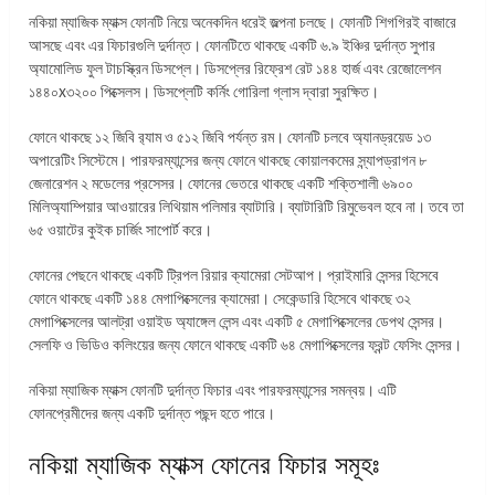
নকিয়া ম্যাজিক ম্যাক্স ফোনটি নিয়ে অনেকদিন ধরেই জল্পনা চলছে। ফোনটি শিগগিরই বাজারে
আসছে এবং এর ফিচারগুলি দুর্দান্ত। ফোনটিতে থাকছে একটি ৬.৯ ইঞ্চির দুর্দান্ত সুপার
অ্যামোলিড ফুল টাচস্ক্রিন ডিসপ্লে। ডিসপ্লের রিফ্রেশ রেট ১৪৪ হার্জ এবং রেজোলেশন
১৪৪০x৩২০০ পিক্সেলস। ডিসপ্লেটি কর্নিং গোরিলা গ্লাস দ্বারা সুরক্ষিত।
ফোনে থাকছে ১২ জিবি র‌্যাম ও ৫১২ জিবি পর্যন্ত রম। ফোনটি চলবে অ্যানড্রয়েড ১৩
অপারেটিং সিস্টেমে। পারফরম্যান্সের জন্য ফোনে থাকছে কোয়ালকমের স্ন্যাপড্রাগন ৮
জেনারেশন ২ মডেলের প্রসেসর। ফোনের ভেতরে থাকছে একটি শক্তিশালী ৬৯০০
মিলিঅ্যাম্পিয়ার আওয়ারের লিথিয়াম পলিমার ব্যাটারি। ব্যাটারিটি রিমুভেবল হবে না। তবে তা
৬৫ ওয়াটের কুইক চার্জিং সাপোর্ট করে।
ফোনের পেছনে থাকছে একটি ট্রিপল রিয়ার ক্যামেরা সেটআপ। প্রাইমারি সেন্সর হিসেবে
ফোনে থাকছে একটি ১৪৪ মেগাপিক্সেলের ক্যামেরা। সেকেন্ডারি হিসেবে থাকছে ৩২
মেগাপিক্সেলের আলট্রা ওয়াইড অ্যাঙ্গেল লেন্স এবং একটি ৫ মেগাপিক্সেলের ডেপথ সেন্সর।
সেলফি ও ভিডিও কলিংয়ের জন্য ফোনে থাকছে একটি ৬৪ মেগাপিক্সেলের ফ্রন্ট ফেসিং সেন্সর।
নকিয়া ম্যাজিক ম্যাক্স ফোনটি দুর্দান্ত ফিচার এবং পারফরম্যান্সের সমন্বয়। এটি
ফোনপ্রেমীদের জন্য একটি দুর্দান্ত পছন্দ হতে পারে।
নকিয়া ম্যাজিক ম্যাক্স ফোনের ফিচার সমূহঃ