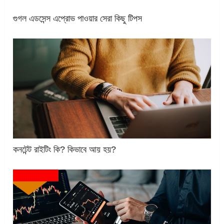
গুগল এডসেন্স এপ্রোভ পাওয়ার সেরা কিছু টিপস
কনটেন্ট রাইটিং কি? কিভাবে আয় হয়?