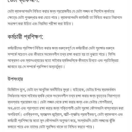
ডেটা ব্যাকআপগুলি নিশ্চিত করার জন্য প্রয়োজনীয় যে ডেটা লঙ্ঘন বা সিস্টেম ব্যর্থতার
ক্ষেত্রে ডেটা পুনরুদ্ধার করা যেতে পারে। ব্যাকআপগুলি কার্যকরী তা নিশ্চিত করতে নিরাপদে
সংরক্ষণ করা উচিত এবং নিয়মিত পরীক্ষা করা উচিত।
কর্মচারী প্রশিক্ষণ:
কর্মচারীদের প্রশিক্ষণ নিশ্চিত করার জন্য গুরুত্বপূর্ণ যে কর্মচারীরা ডেটা সুরক্ষার গুরুত্ব
সম্পর্কে সচেতন এবং কীভাবে সংবেদনশীল তথ্য রক্ষা করতে হয় তা বুঝতে পারে। ফিশিং
আক্রমণ এবং ম্যালওয়্যারের মতো সাইবার হুমকিগুলিকে কীভাবে চিনতে এবং প্রতিক্রিয়া
জানাতে হয় সে সম্পর্কে প্রশিক্ষণ অন্তর্ভুক্ত।
উপসংহার
ডিজিটাল যুগে, ডেটা হল আধুনিক অর্থনীতির মুদ্রা। যাইহোক, ডেটার উপর ক্রমবর্ধমান
নির্ভরতার সাথে সাইবার হুমকি থেকে সংবেদনশীল তথ্য রক্ষা করার জন্য বৃহত্তর নিরাপত্তা
ব্যবস্থার প্রয়োজন হয়। ডেটা লঙ্ঘন থেকে রক্ষা করার জন্য এবং ডেটার গোপনীয়তা,
অখণ্ডতা এবং প্রাপ্যতা রক্ষা করার জন্য শক্তিশালী ডেটা সুরক্ষা কৌশলগুলি বাস্তবায়ন করা
অপরিহার্য। এনক্রিপশন, অ্যাক্সেস কন্ট্রোল, মাল্টি-ফ্যাক্টর প্রমাণীকরণ, ডেটা ব্যাকআপ এবং
কর্মচারী প্রশিক্ষণের মতো মূল কৌশলগুলি অনুসরণ করে, সংস্থাগুলি ডেটা লঙ্ঘনের ঝুঁকি
কমাতে পারে এবং তাদের ডেটা সুরক্ষিত থাকে তা নিশ্চিত করতে পারে।