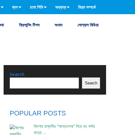
ব্লগ
চলো শিখি
অন্যান্য
মিদুল সম্পর্কে
কথা
ফ্রিলান্সিং টিপস
সংবাদ
সোশ্যাল মিডিয়া
Search
Search
POPULAR POSTS
কিশোর রাব্বানীর “আন্তঃনগর” দিয়ে বড় পর্দায়
যাত্রা …