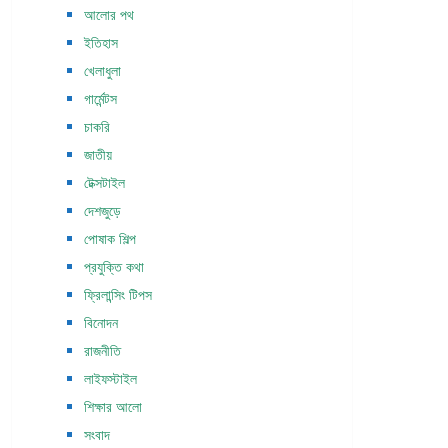
আলোর পথ
ইতিহাস
খেলাধুলা
গার্মেন্টস
চাকরি
জাতীয়
টেক্সটাইল
দেশজুড়ে
পোষাক শিল্প
প্রযুক্তি কথা
ফ্রিলান্সিং টিপস
বিনোদন
রাজনীতি
লাইফস্টাইল
শিক্ষার আলো
সংবাদ