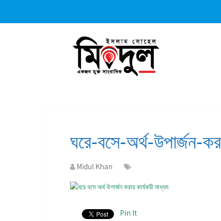
ঘরে-বসে-অর্থ-উপার্জন-করা
Midul Khan
Pin It