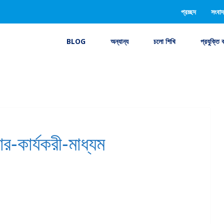
প্রচ্ছদ
সংবাদ
BLOG
অন্যান্য
চলো শিখি
প্রযুক্তি 
র-কার্যকরী-মাধ্যম