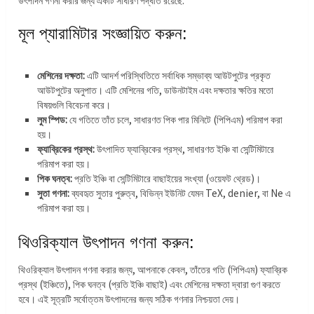
উৎপাদন গণনা করার জন্য একটি সাধারণ পদ্ধতি রয়েছে:
মূল প্যারামিটার সংজ্ঞায়িত করুন:
মেশিনের দক্ষতা:
এটি আদর্শ পরিস্থিতিতে সর্বাধিক সম্ভাব্য আউটপুটের প্রকৃত
আউটপুটের অনুপাত। এটি মেশিনের গতি, ডাউনটাইম এবং দক্ষতার ক্ষতির মতো
বিষয়গুলি বিবেচনা করে।
লুম স্পিড:
যে গতিতে তাঁত চলে, সাধারণত পিক পার মিনিটে (পিপিএম) পরিমাপ করা
হয়।
ফ্যাব্রিকের প্রস্থ:
উৎপাদিত ফ্যাব্রিকের প্রস্থ, সাধারণত ইঞ্চি বা সেন্টিমিটারে
পরিমাপ করা হয়।
পিক ঘনত্ব:
প্রতি ইঞ্চি বা সেন্টিমিটারে বাছাইয়ের সংখ্যা (ওয়েফট থ্রেড)।
সুতা গণনা:
ব্যবহৃত সুতার পুরুত্ব, বিভিন্ন ইউনিট যেমন TeX, denier, বা Ne এ
পরিমাপ করা হয়।
থিওরিক্যাল উৎপাদন গণনা করুন:
থিওরিক্যাল উৎপাদন গণনা করার জন্য, আপনাকে কেবল, তাঁতের গতি (পিপিএম) ফ্যাব্রিক
প্রস্থ (ইঞ্চিতে), পিক ঘনত্ব (প্রতি ইঞ্চি বাছাই) এবং মেশিনের দক্ষতা দ্বারা গুণ করতে
হবে। এই সূত্রটি সর্বোত্তম উৎপাদনের জন্য সঠিক গণনার নিশ্চয়তা দেয়।