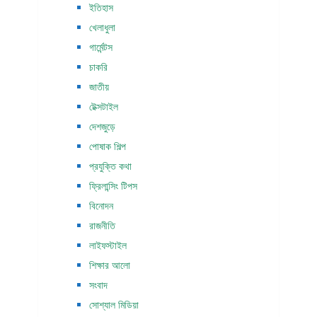
ইতিহাস
খেলাধুলা
গার্মেন্টস
চাকরি
জাতীয়
টেক্সটাইল
দেশজুড়ে
পোষাক শিল্প
প্রযুক্তি কথা
ফ্রিলান্সিং টিপস
বিনোদন
রাজনীতি
লাইফস্টাইল
শিক্ষার আলো
সংবাদ
সোশ্যাল মিডিয়া