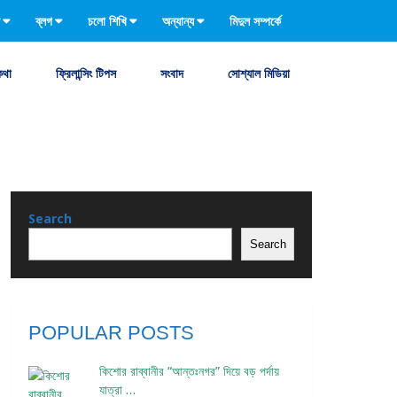
ব্লগ
চলো শিখি
অন্যান্য
মিদুল সম্পর্কে
কথা
ফ্রিলান্সিং টিপস
সংবাদ
সোশ্যাল মিডিয়া
Search
Search
POPULAR POSTS
কিশোর রাব্বানীর “আন্তঃনগর” দিয়ে বড় পর্দায়
যাত্রা …