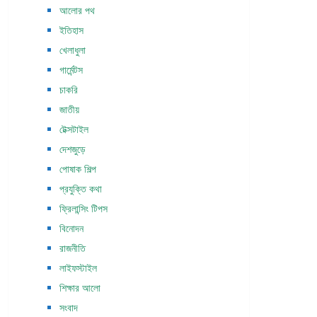
আলোর পথ
ইতিহাস
খেলাধুলা
গার্মেন্টস
চাকরি
জাতীয়
টেক্সটাইল
দেশজুড়ে
পোষাক শিল্প
প্রযুক্তি কথা
ফ্রিলান্সিং টিপস
বিনোদন
রাজনীতি
লাইফস্টাইল
শিক্ষার আলো
সংবাদ