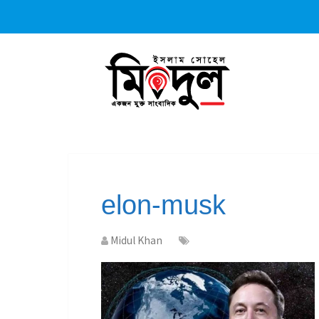
elon-musk
Midul Khan