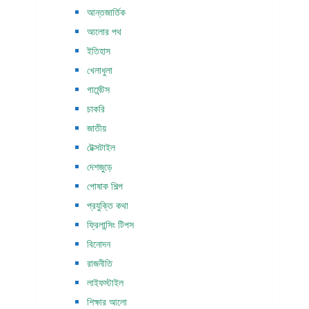
আন্তজার্তিক
আলোর পথ
ইতিহাস
খেলাধুলা
গার্মেন্টস
চাকরি
জাতীয়
টেক্সটাইল
দেশজুড়ে
পোষাক শিল্প
প্রযুক্তি কথা
ফ্রিলান্সিং টিপস
বিনোদন
রাজনীতি
লাইফস্টাইল
শিক্ষার আলো