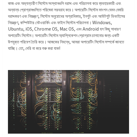
কাজ এবং অভ্যন্তরীণ সিস্টেম সংস্থানগুলি বরাদ্দ এবং পরিচালনা করে ব্যবহারকারী এবং
অন্যান্য প্রোগ্রামগুলিতে পরিষেবা সরবরাহ করে। অপারেটিং সিস্টেম ফাংশন যেমন মেমরি
বরাদ্দকরণ এবং নিয়ন্ত্রণ, সিস্টেম অনুরোধের অগ্রাধিকার, ইনপুট এবং আউটপুট ডিভাইসের
নিয়ন্ত্রণ, কম্পিউটার নেটওয়ার্কিং এবং ফাইল সিস্টেম পরিচালনা। Windows,
Ubuntu, iOS, Chrome OS, Mac OS, এবং Android হল কিছু সাধারণ
অপারেটিং সিস্টেম। অপারেটিং সিস্টেম অ্যাপ্লিকেশন প্রোগ্রাম চালানোর জন্য একটি
উপযুক্ত পরিবেশ তৈরি করে। আজকের নিবন্ধে, আমরা অপারেটিং সিস্টেম সম্পর্কে জানতে
যাচ্ছি। তো, দেরি না করে শুরু করা যাক!