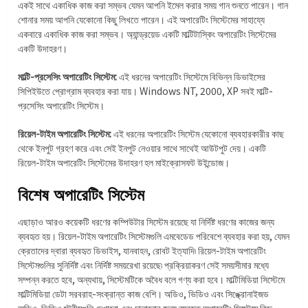
একই সাথে একাধিক কাজ করা সম্ভব যেমন আপনি ইমেল করার সময় গান শুনতে পারেন। গান
শোনার সময় আপনি যেকোনো কিছু লিখতে পারেন। এই অপারেটিং সিস্টেমের সাহায্যে
একবারে একাধিক কাজ করা সম্ভব। অ্যান্ড্রয়েড একটি মাল্টিটাস্কিং অপারেটিং সিস্টেমের
একটি উদাহরণ।
মাল্টি-প্রসেসিং অপারেটিং সিস্টেম:
এই ধরনের অপারেটিং সিস্টেমে বিভিন্ন ডিভাইসের
সিপিইউতে প্রোগ্রাম ব্যবহার করা যায়। Windows NT, 2000, XP সবই মাল্টি-
প্রসেসিং অপারেটিং সিস্টেম।
রিয়েল-টাইম অপারেটিং সিস্টেম:
এই ধরনের অপারেটিং সিস্টেম যেকোনো ব্যবহারকারীর কাছ
থেকে ইনপুট গ্রহণ করে এবং সেই ইনপুট নেওয়ার সাথে সাথেই আউটপুট দেয়। একটি
রিয়েল-টাইম অপারেটিং সিস্টেমের উদাহরণ হল মাইক্রোসফট উইন্ডোজ।
বিশেষ অপারেটিং সিস্টেম
এছাড়াও আরও কয়েকটি ধরণের কম্পিউটার সিস্টেম রয়েছে যা নির্দিষ্ট ধরণের কাজের জন্য
ব্যবহৃত হয়। রিয়েল-টাইম অপারেটিং সিস্টেমগুলি এমবেডেড পরিবেশে ব্যবহার করা হয়, যেমন
ক্রেতাদের দ্বারা ব্যবহৃত ডিভাইস, যানবাহন, রোবট ইত্যাদি৷ রিয়েল-টাইম অপারেটিং
সিস্টেমগুলির সুনির্দিষ্ট এবং নির্দিষ্ট সময়রেখা রয়েছে৷ প্রক্রিয়াকরণ সেই সময়সীমার মধ্যে
সম্পন্ন করতে হবে, অন্যথায়, সিস্টেমটিকে অবৈধ বলে গণ্য করা হবে। মাল্টিমিডিয়া সিস্টেমে
মাল্টিমিডিয়া ডেটা সরবরাহ-সংক্রান্ত কাজ বেশি। অডিও, ভিডিও এবং সিঙ্ক্রোনাইজড
অডিও-ভিডিও স্ট্রীমগুলি দেখানো এবং চালানোর জন্য ব্যবহৃত অপারেটিং সিস্টেমে কিছু