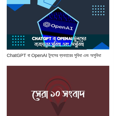
ChatGPT বা OpenAI টুলসের ব্যবহারের সুবিধা এবং অসুবিধা