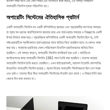
কতক্ষণ সময় লাগে এবং কোন সময়ে এটি ভালভাবে কাজ করবে, এই সমস্ত বিষয়গুলি
অপারেটিং সিস্টেম দ্বারা পরিচালিত হয়।
অপারেটিং সিস্টেমের ঐতিহাসিক প্যাটার্ন
একটি অপারেটিং সিস্টেম হল একটি কম্পিউটারে ব্যবহৃত এবং প্রয়োজনীয় ফাংশনের সমন্বয়
যা প্রায় সব ধরনের অ্যাপ্লিকেশন ব্যবহার করে এবং হার্ডওয়্যার সমন্বয় ও নিয়ন্ত্রণের একটি
উপায় হিসাবে কাজ করে। প্রারম্ভিক কম্পিউটারে একটি অপারেটিং সিস্টেম ছিল না, তাই
সফ্টওয়্যারটিকে স্বাধীনভাবে হার্ডওয়্যারের সাথে মানিয়ে নিতে হয়েছিল যাতে যে কোনও কাজ
করা যায়। অন্যান্য ড্রাইভার যেমন পেরিফেরাল ডিভাইস ড্রাইভারদের মানিয়ে নিতে
হয়েছিল। এই সমস্ত কারণে, অপারেটিং সিস্টেম অপরিহার্য হয়ে ওঠে। আইবিএম
কর্পোরেশনের জন্য অপারেটিং সিস্টেম 1981 সালে তৈরি করা হয়েছিল। তারপর অন্যরা
অপারেটিং সিস্টেম তৈরি করতে নেমেছিল। এখন মাইক্রোসফট, অ্যাপল ইত্যাদি কোম্পানির
উদ্ভাবিত অপারেটিং সিস্টেম রয়েছে। প্রথম দিকের অপারেটিং সিস্টেমগুলো ছিল বেশ সহজ
এবং দুর্বল। তারপর ধীরে ধীরে অপারেটিং সিস্টেমের উন্নতি হতে থাকে। এ বিষয়ে তিনি আর
কোনো দিন কথা বলবেন না।