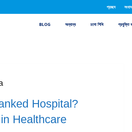
প্রচ্ছদ
সংবাদ
BLOG
অন্যান্য
চলো শিখি
প্রযুক্তি 
a
anked Hospital?
 in Healthcare