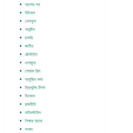
আলোর পথ
ইতিহাস
খেলাধুলা
গার্মেন্টস
চাকরি
জাতীয়
টেক্সটাইল
দেশজুড়ে
পোষাক শিল্প
প্রযুক্তি কথা
ফ্রিলান্সিং টিপস
বিনোদন
রাজনীতি
লাইফস্টাইল
শিক্ষার আলো
সংবাদ