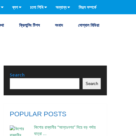
ব্লগ
চলো শিখি
অন্যান্য
মিদুল সম্পর্কে
কথা
ফ্রিলান্সিং টিপস
সংবাদ
সোশ্যাল মিডিয়া
Search
Search
POPULAR POSTS
কিশোর রাব্বানীর “আন্তঃনগর” দিয়ে বড় পর্দায়
যাত্রা …