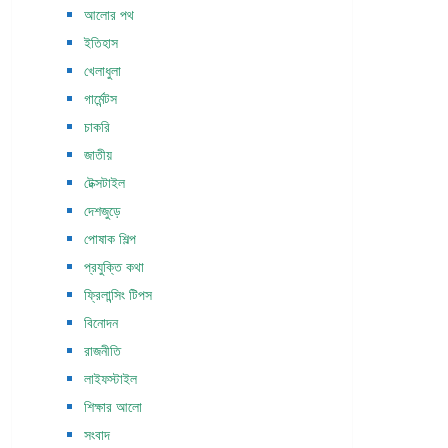
আলোর পথ
ইতিহাস
খেলাধুলা
গার্মেন্টস
চাকরি
জাতীয়
টেক্সটাইল
দেশজুড়ে
পোষাক শিল্প
প্রযুক্তি কথা
ফ্রিলান্সিং টিপস
বিনোদন
রাজনীতি
লাইফস্টাইল
শিক্ষার আলো
সংবাদ