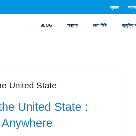
প্রচ্ছদ
সংবাদ
BLOG
অন্যান্য
চলো শিখি
প্রযুক্তি 
he United State
the United State :
e Anywhere