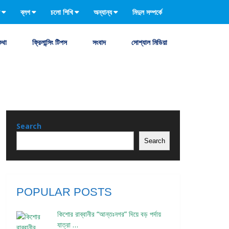
ব্লগ
চলো শিখি
অন্যান্য
মিদুল সম্পর্কে
কথা
ফ্রিলান্সিং টিপস
সংবাদ
সোশ্যাল মিডিয়া
Search
Search
POPULAR POSTS
কিশোর রাব্বানীর “আন্তঃনগর” দিয়ে বড় পর্দায়
যাত্রা …