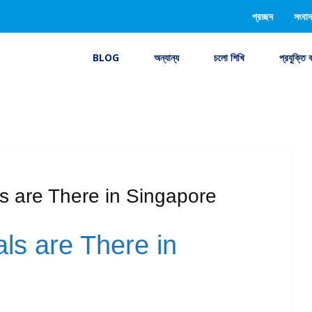
প্রচ্ছদ
সংবাদ
BLOG
অন্যান্য
চলো শিখি
প্রযুক্তি 
 are There in Singapore
ls are There in