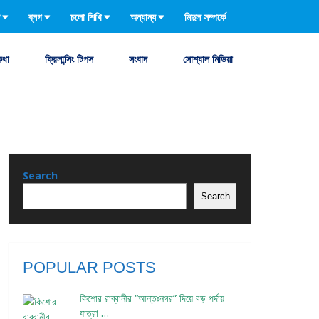
ব্লগ
চলো শিখি
অন্যান্য
মিদুল সম্পর্কে
কথা
ফ্রিলান্সিং টিপস
সংবাদ
সোশ্যাল মিডিয়া
Search
Search
POPULAR POSTS
কিশোর রাব্বানীর “আন্তঃনগর” দিয়ে বড় পর্দায়
যাত্রা …