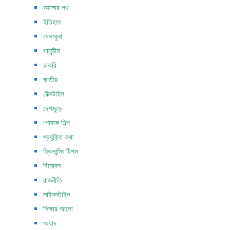
আলোর পথ
ইতিহাস
খেলাধুলা
গার্মেন্টস
চাকরি
জাতীয়
টেক্সটাইল
দেশজুড়ে
পোষাক শিল্প
প্রযুক্তি কথা
ফ্রিলান্সিং টিপস
বিনোদন
রাজনীতি
লাইফস্টাইল
শিক্ষার আলো
সংবাদ