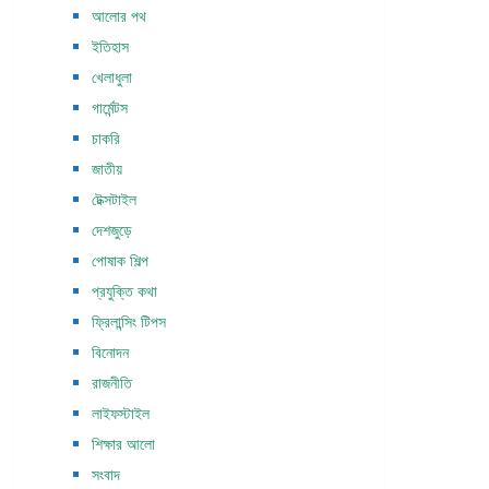
আলোর পথ
ইতিহাস
খেলাধুলা
গার্মেন্টস
চাকরি
জাতীয়
টেক্সটাইল
দেশজুড়ে
পোষাক শিল্প
প্রযুক্তি কথা
ফ্রিলান্সিং টিপস
বিনোদন
রাজনীতি
লাইফস্টাইল
শিক্ষার আলো
সংবাদ