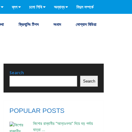
ব্লগ
চলো শিখি
অন্যান্য
মিদুল সম্পর্কে
কথা
ফ্রিলান্সিং টিপস
সংবাদ
সোশ্যাল মিডিয়া
Search
Search
POPULAR POSTS
কিশোর রাব্বানীর “আন্তঃনগর” দিয়ে বড় পর্দায়
যাত্রা …