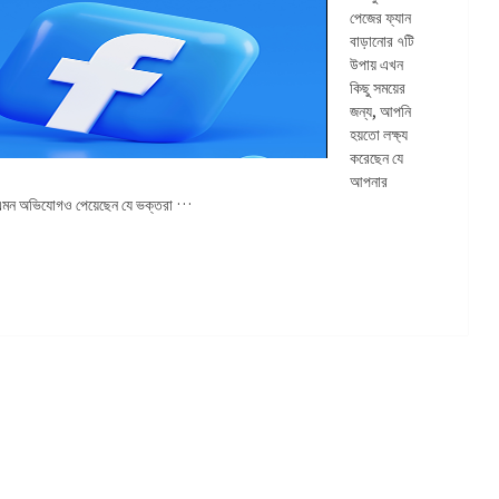
পেজের ফ্যান
বাড়ানোর ৭টি
উপায় এখন
কিছু সময়ের
জন্য, আপনি
হয়তো লক্ষ্য
করেছেন যে
আপনার
 এমন অভিযোগও পেয়েছেন যে ভক্তরা …