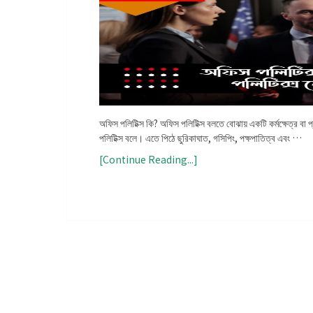
অফিস পলিটিক্স কি? অফিস পলিটিক্স বলতে বোঝায় একটি কর্মক্ষেত্র বা প্
পলিটিক্স বলে। এতে পিঠে ছুরিকাঘাত, গসিপিং, পক্ষপাতিত্ব এবং …
[Continue Reading...]