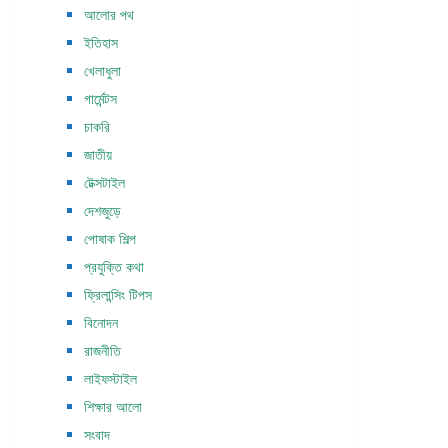
আলোর পথ
ইতিহাস
খেলাধুলা
গার্মেন্টস
চাকরি
জাতীয়
টেক্সটাইল
দেশজুড়ে
পোষাক শিল্প
প্রযুক্তি কথা
ফ্রিলান্সিং টিপস
বিনোদন
রাজনীতি
লাইফস্টাইল
শিক্ষার আলো
সংবাদ