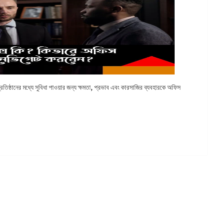
রতিষ্ঠানের মধ্যে সুবিধা পাওয়ার জন্য ক্ষমতা, প্রভাব এবং কারসাজির ব্যবহারকে অফিস