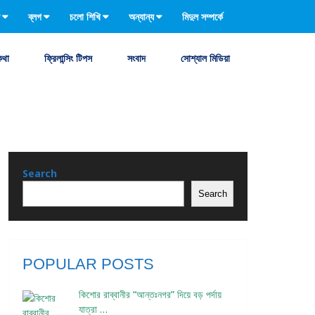
ব্লগ
চলো শিখি
অন্যান্য
মিদুল সম্পর্কে
কথা
ফ্রিলান্সিং টিপস
সংবাদ
সোশ্যাল মিডিয়া
Search
Search
POPULAR POSTS
কিশোর রাব্বানীর “আন্তঃনগর” দিয়ে বড় পর্দায়
যাত্রা …