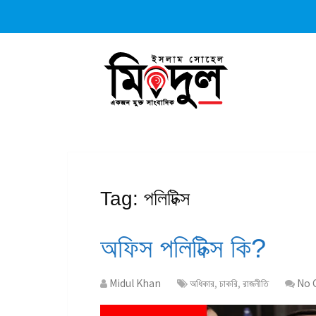
Tag:
পলিটিক্স
অফিস পলিটিক্স কি?
Midul Khan
অধিকার
,
চাকরি
,
রাজনীতি
No 