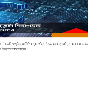
া“। এটি আধুনিক অর্থনীতির প্রাণশক্তি, উদ্ভাবনকে ত্বরান্বিত করে এবং কার্যত
ান নির্ভরতার সাথে সাইবার …