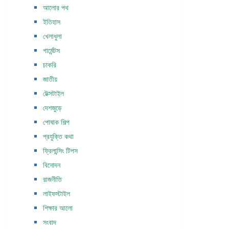
আলোর পথ
ইতিহাস
খেলাধুলা
গার্মেন্টস
চাকরি
জাতীয়
টেক্সটাইল
দেশজুড়ে
পোষাক শিল্প
প্রযুক্তি কথা
ফ্রিলান্সিং টিপস
বিনোদন
রাজনীতি
লাইফস্টাইল
শিক্ষার আলো
সংবাদ