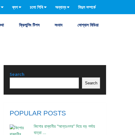
ব্লগ
চলো শিখি
অন্যান্য
মিদুল সম্পর্কে
কথা
ফ্রিলান্সিং টিপস
সংবাদ
সোশ্যাল মিডিয়া
Search
Search
POPULAR POSTS
কিশোর রাব্বানীর “আন্তঃনগর” দিয়ে বড় পর্দায়
যাত্রা …