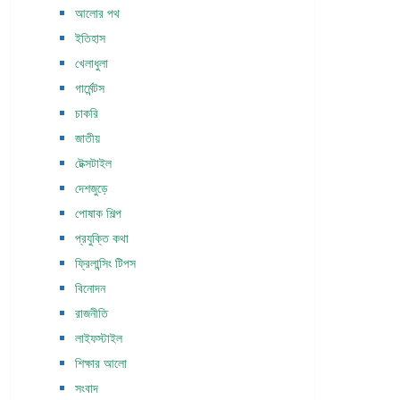
আলোর পথ
ইতিহাস
খেলাধুলা
গার্মেন্টস
চাকরি
জাতীয়
টেক্সটাইল
দেশজুড়ে
পোষাক শিল্প
প্রযুক্তি কথা
ফ্রিলান্সিং টিপস
বিনোদন
রাজনীতি
লাইফস্টাইল
শিক্ষার আলো
সংবাদ