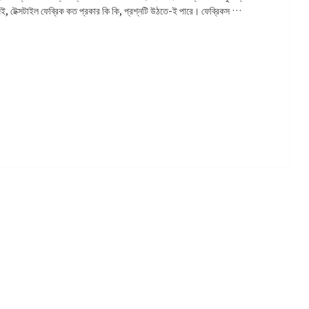
, টেক্সটাইল ফেব্রিক কত প্রকার কি কি, প্রশ্নটি উঠতে-ই পারে। ফেব্রিকস …