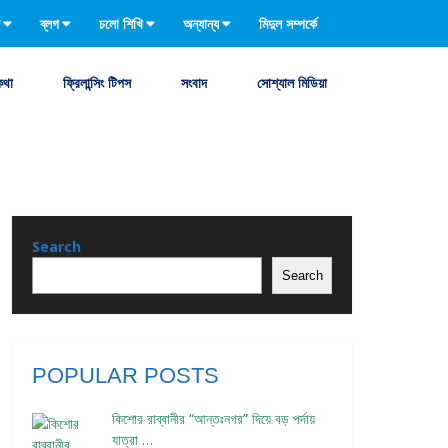
ব্লগ
চলো শিখি
অন্যান্য
মিদুল সম্পর্কে
কথা
ফ্রিলান্সিং টিপস
সংবাদ
সোশ্যাল মিডিয়া
Search
Search
POPULAR POSTS
কিশোর রাব্বানীর “আন্তঃনগর” দিয়ে বড় পর্দায়
যাত্রা …