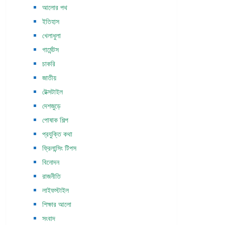
আলোর পথ
ইতিহাস
খেলাধুলা
গার্মেন্টস
চাকরি
জাতীয়
টেক্সটাইল
দেশজুড়ে
পোষাক শিল্প
প্রযুক্তি কথা
ফ্রিলান্সিং টিপস
বিনোদন
রাজনীতি
লাইফস্টাইল
শিক্ষার আলো
সংবাদ