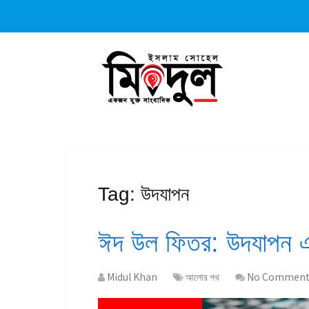
Tag:
উদযাপন
ঈদ উল ফিতর: উদযাপন এ
Midul Khan
আলোর পথ
No Comment