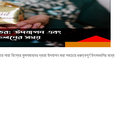
রা বিশ্বের মুসলমানদের দ্বারা উদযাপন করা সবচেয়ে গুরুত্বপূর্ণ উৎসবগুলির মধ্যে