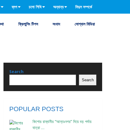
ব্লগ
চলো শিখি
অন্যান্য
মিদুল সম্পর্কে
কথা
ফ্রিলান্সিং টিপস
সংবাদ
সোশ্যাল মিডিয়া
Search
Search
POPULAR POSTS
কিশোর রাব্বানীর “আন্তঃনগর” দিয়ে বড় পর্দায়
যাত্রা …